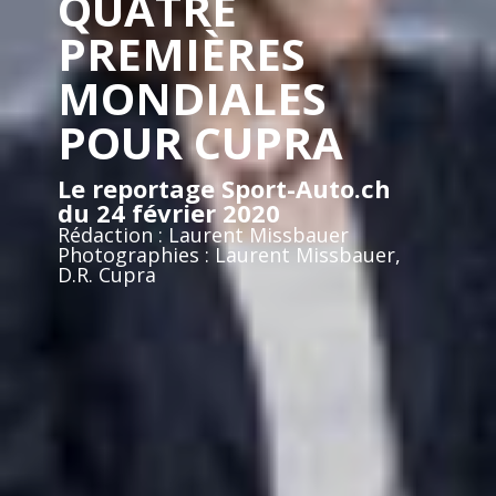
QUATRE
PREMIÈRES
MONDIALES
POUR CUPRA
Le reportage Sport-Auto.ch
du 24 février 2020
Rédaction : Laurent Missbauer
Photographies : Laurent Missbauer,
D.R. Cupra