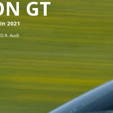
ON GT
uin 2021
D.R. Audi