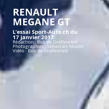
RENAULT
MEGANE GT
L’essai Sport-Auto.ch du
17 janvier 2017
Rédaction : Bob de Graffenried
Photographies : Sébastien Moulin
Vidéo : Bob de Graffenried