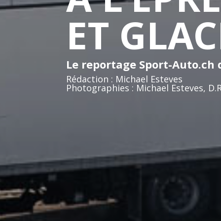
ET GLAC
Le reportage Sport-Auto.ch
Rédaction : Michael Esteves
Photographies : Michael Esteves, D.