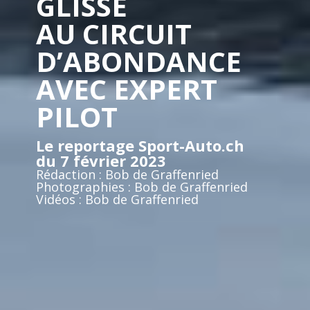
GLISSE
AU CIRCUIT
D’ABONDANCE
AVEC EXPERT
PILOT
Le reportage Sport-Auto.ch
du 7 février 2023
Rédaction : Bob de Graffenried
Photographies : Bob de Graffenried
Vidéos : Bob de Graffenried