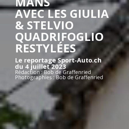
MANS
AVEC LES GIULIA
& STELVIO
QUADRIFOGLIO
RESTYLÉES
Le reportage Sport-Auto.ch
du 4 juillet 2023
Rédaction : Bob de Graffenried
Photographies : Bob de Graffenried