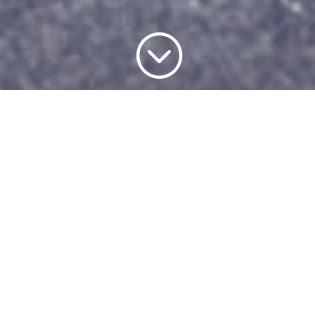
;
Dévoilé quelques jours avant le
salon, comme de nombreux
constructeurs en ont pris l’habitude,
le Volkswagen T-Roc R se trouve à
Genève en première mondiale.
Depuis le premier modèle, la VW Golf