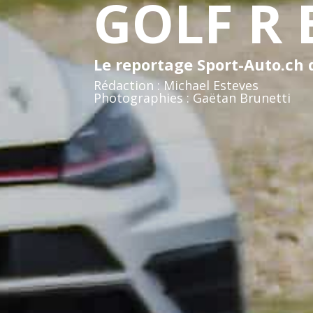
GOLF R 
Le reportage Sport-Auto.ch
Rédaction : Michael Esteves
Photographies : Gaëtan Brunetti