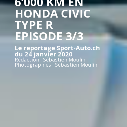
6’000 KM EN
HONDA CIVIC
TYPE R
EPISODE 3/3
Le reportage Sport-Auto.ch
du 24 janvier 2020
Rédaction : Sébastien Moulin
Photographies : Sébastien Moulin