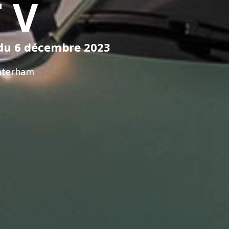
 V
 du 6 décembre 2023
Caterham