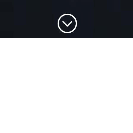
;
Il aura fallu attendre plusieurs années
après le lancement de la GT R Coupé,
pour que Mercedes-AMG dévoile
enfin son homologue roadster. Une
première pour la plus puissante des
AMG GT ! Ce roadster extrême est