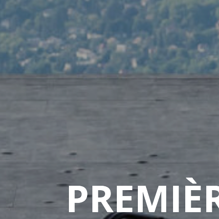
PREMI
È