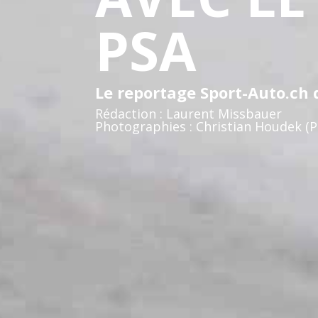
PSA
Le reportage Sport-Auto.ch 
Rédaction : Laurent Missbauer
Photographies : Christian Houdek (