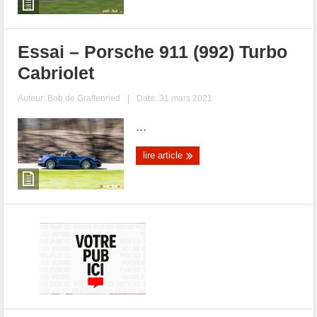
Essai – Porsche 911 (992) Turbo
Cabriolet
Auteur:
Bob de Graffenried
|
Date: 31 mars 2021
...
lire article