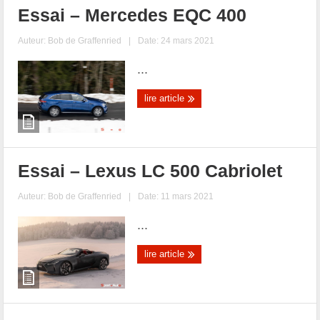
Essai – Mercedes EQC 400
Auteur:
Bob de Graffenried
|
Date: 24 mars 2021
...
lire article
Essai – Lexus LC 500 Cabriolet
Auteur:
Bob de Graffenried
|
Date: 11 mars 2021
...
lire article