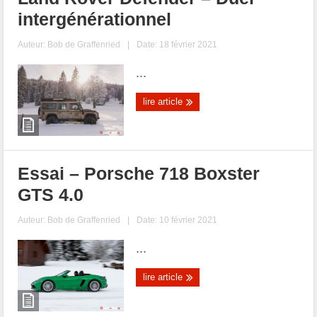
intergénérationnel
Auteur:
Bob de Graffenried
|
Date: 18 février 2021
...
lire article
Essai – Porsche 718 Boxster
GTS 4.0
Auteur:
Bob de Graffenried
|
Date: 10 février 2021
...
lire article