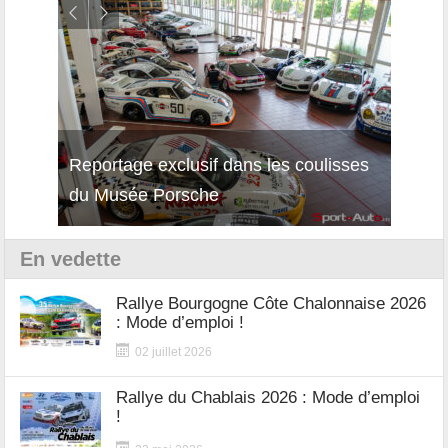
Reportage exclusif dans les coulisses
Décou
du Musée Porsche
12Cil
En vedette
Rallye Bourgogne Côte Chalonnaise 2026
: Mode d’emploi !
02 juillet 2026
Rallye du Chablais 2026 : Mode d’emploi
!