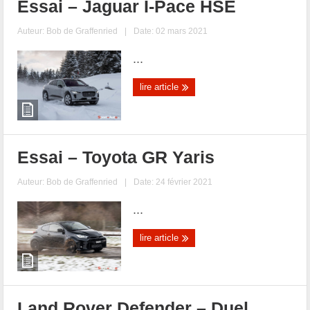
Essai – Jaguar I-Pace HSE
Auteur:
Bob de Graffenried
|
Date: 02 mars 2021
...
lire article
Essai – Toyota GR Yaris
Auteur:
Bob de Graffenried
|
Date: 24 février 2021
...
lire article
Land Rover Defender – Duel