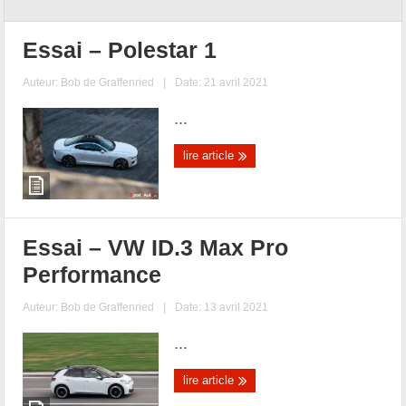
Essai – Polestar 1
Auteur:
Bob de Graffenried
|
Date: 21 avril 2021
...
lire article
Essai – VW ID.3 Max Pro
Performance
Auteur:
Bob de Graffenried
|
Date: 13 avril 2021
...
lire article