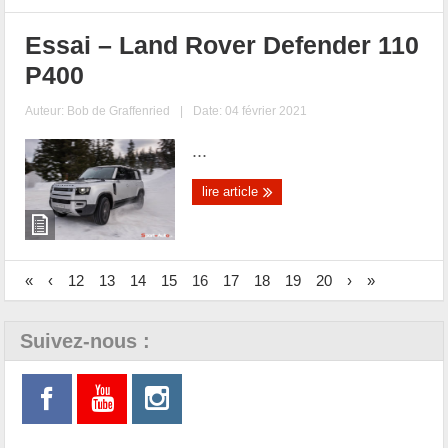
Essai – Land Rover Defender 110
P400
Auteur:
Bob de Graffenried
|
Date: 04 février 2021
...
lire article
«
‹
12
13
14
15
16
17
18
19
20
›
»
Suivez-nous :