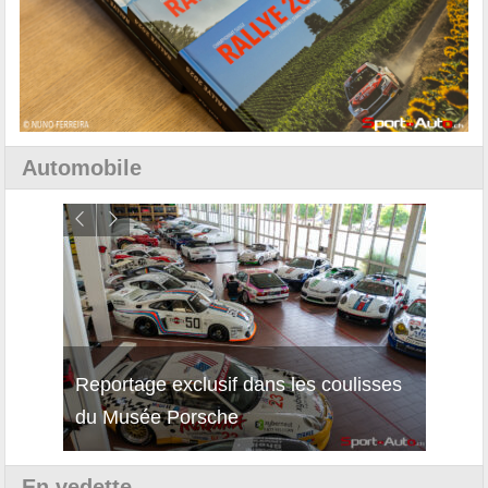
Automobile
Reportage exclusif dans les coulisses
Décou
du Musée Porsche
12Cil
En vedette