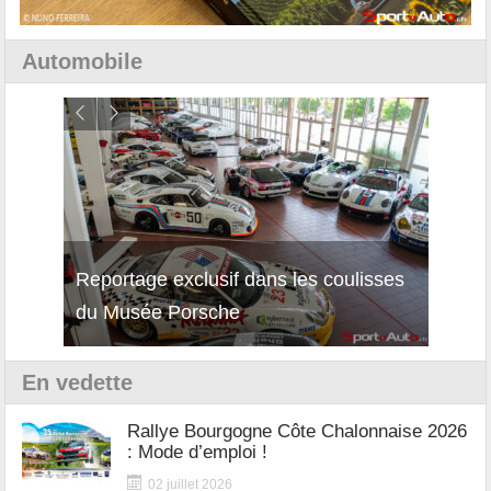
Automobile
Reportage exclusif dans les coulisses
Décou
du Musée Porsche
12Cil
En vedette
Rallye Bourgogne Côte Chalonnaise 2026
: Mode d’emploi !
02 juillet 2026