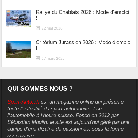
Rallye du Chablais 2026 : Mode d’emploi
!
22 mai 2026
Critérium Jurassien 2026 : Mode d’emploi
!
27 mars 2026
QUI SOMMES NOUS ?
Sport-Auto.ch
est un magazine online qui présente
toute l’actualité du sport automobile et de
l’automobile à l’heure suisse. Fondé en 2012 par
Sébastien Moulin, le site est aujourd’hui géré par une
équipe d’une dizaine de passionnés, sous la forme
associative.