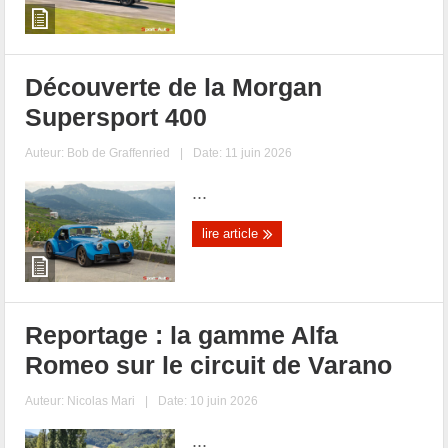
Découverte de la Morgan
Supersport 400
Auteur:
Bob de Graffenried
|
Date: 11 juin 2026
...
lire article
Reportage : la gamme Alfa
Romeo sur le circuit de Varano
Auteur:
Nicolas Mari
|
Date: 10 juin 2026
...