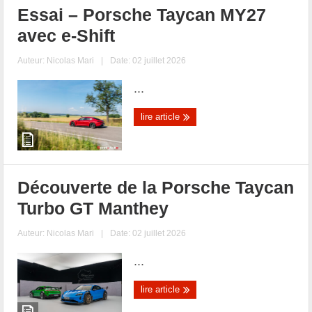
Essai – Porsche Taycan MY27
avec e-Shift
Auteur:
Nicolas Mari
|
Date: 02 juillet 2026
...
lire article
Découverte de la Porsche Taycan
Turbo GT Manthey
Auteur:
Nicolas Mari
|
Date: 02 juillet 2026
...
lire article