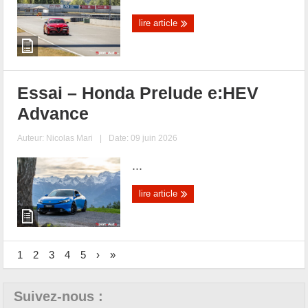
lire article
Essai – Honda Prelude e:HEV
Advance
Auteur:
Nicolas Mari
|
Date: 09 juin 2026
...
lire article
1
2
3
4
5
›
»
Suivez-nous :