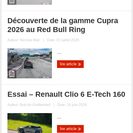
Découverte de la gamme Cupra
2026 au Red Bull Ring
Auteur:
Nicolas Mari
|
Date: 01 juillet 2026
...
lire article
Essai – Renault Clio 6 E-Tech 160
Auteur:
Bob de Graffenried
|
Date: 18 juin 2026
...
lire article