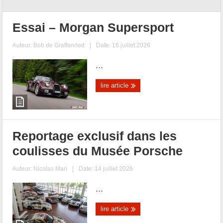
Essai – Morgan Supersport
Auteur:
Bob de Graffenried
|
Date: 16 juillet 2026
...
lire article
Reportage exclusif dans les
coulisses du Musée Porsche
Auteur:
Nicolas Mari
|
Date: 14 juillet 2026
...
lire article