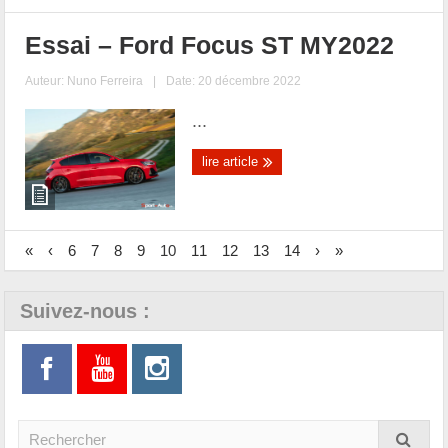
Essai – Ford Focus ST MY2022
Auteur:
Nuno Ferreira
|
Date: 20 décembre 2022
...
lire article
«
‹
6
7
8
9
10
11
12
13
14
›
»
Suivez-nous :