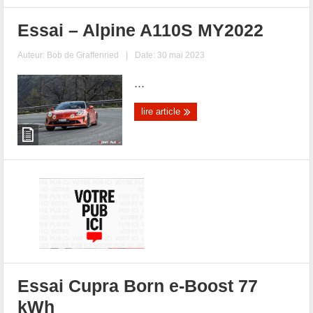
Essai – Alpine A110S MY2022
Auteur:
Bob de Graffenried
|
Date: 30 mai 2023
...
lire article
Essai Cupra Born e-Boost 77
kWh