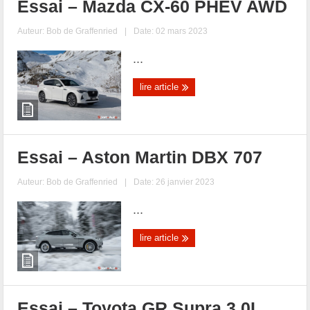
Essai – Mazda CX-60 PHEV AWD
Auteur:
Bob de Graffenried
|
Date: 02 mars 2023
...
lire article
Essai – Aston Martin DBX 707
Auteur:
Bob de Graffenried
|
Date: 26 janvier 2023
...
lire article
Essai – Toyota GR Supra 3.0L