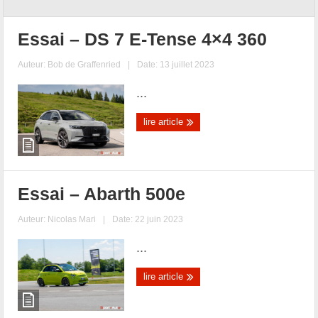
Essai – DS 7 E-Tense 4×4 360
Auteur:
Bob de Graffenried
|
Date: 13 juillet 2023
...
lire article
Essai – Abarth 500e
Auteur:
Nicolas Mari
|
Date: 22 juin 2023
...
lire article