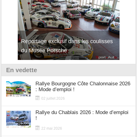
Reportage exclusif dans les coulisses
Décou
du Musée Porsche
12Cil
En vedette
Rallye Bourgogne Côte Chalonnaise 2026
: Mode d’emploi !
02 juillet 2026
Rallye du Chablais 2026 : Mode d’emploi
!
22 mai 2026