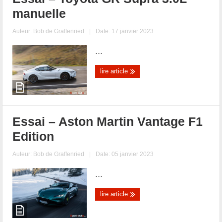
manuelle
Auteur:
Bob de Graffenried
|
Date: 17 janvier 2023
...
lire article
Essai – Aston Martin Vantage F1
Edition
Auteur:
Bob de Graffenried
|
Date: 05 janvier 2023
...
lire article