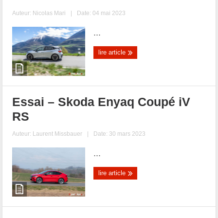
Auteur:
Nicolas Mari
|
Date: 04 mai 2023
...
lire article
Essai – Skoda Enyaq Coupé iV
RS
Auteur:
Laurent Missbauer
|
Date: 30 mars 2023
...
lire article