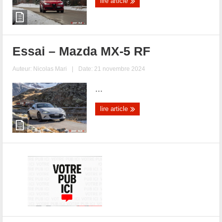
lire article
Essai – Mazda MX-5 RF
Auteur:
Nicolas Mari
|
Date: 21 novembre 2024
...
lire article