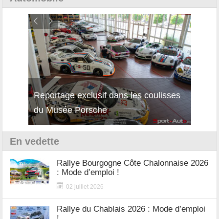
Reportage exclusif dans les coulisses
Découverte de la nouvelle Ferrari
Essai
du Musée Porsche
12Cilindri Manuale
Shift
En vedette
Rallye Bourgogne Côte Chalonnaise 2026
: Mode d’emploi !
02 juillet 2026
Rallye du Chablais 2026 : Mode d’emploi
!