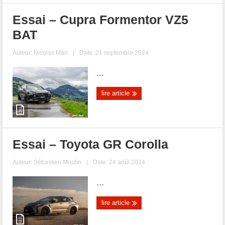
Essai – Cupra Formentor VZ5
BAT
Auteur:
Nicolas Mari
|
Date: 21 septembre 2024
...
lire article
Essai – Toyota GR Corolla
Auteur:
Sébastien Moulin
|
Date: 24 août 2024
...
lire article