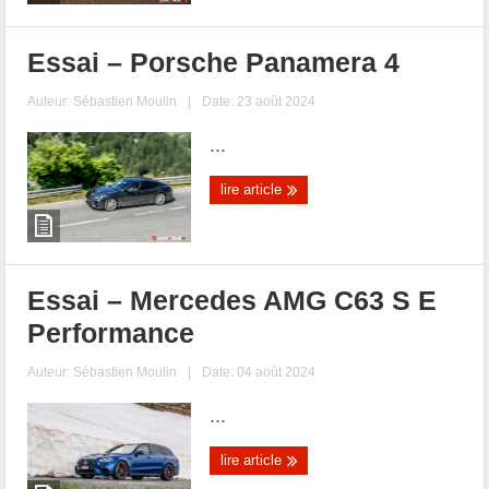
Essai – Porsche Panamera 4
Auteur:
Sébastien Moulin
|
Date: 23 août 2024
...
lire article
Essai – Mercedes AMG C63 S E
Performance
Auteur:
Sébastien Moulin
|
Date: 04 août 2024
...
lire article