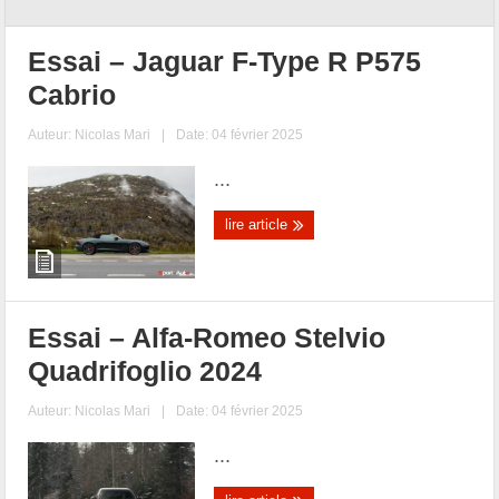
Essai – Jaguar F-Type R P575
Cabrio
Auteur:
Nicolas Mari
|
Date: 04 février 2025
...
lire article
Essai – Alfa-Romeo Stelvio
Quadrifoglio 2024
Auteur:
Nicolas Mari
|
Date: 04 février 2025
...