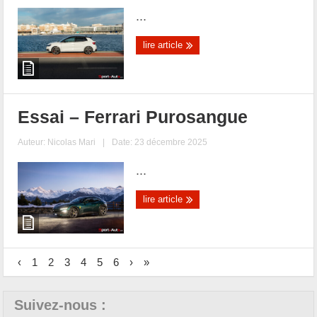
...
lire article
Essai – Ferrari Purosangue
Auteur:
Nicolas Mari
|
Date: 23 décembre 2025
...
lire article
‹
1
2
3
4
5
6
›
»
Suivez-nous :