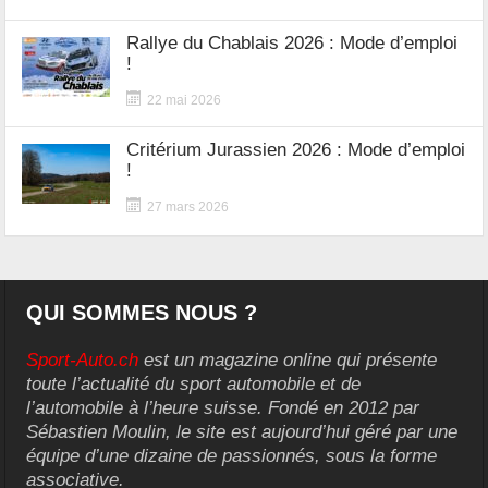
Rallye du Chablais 2026 : Mode d’emploi
!
22 mai 2026
Critérium Jurassien 2026 : Mode d’emploi
!
27 mars 2026
QUI SOMMES NOUS ?
Sport-Auto.ch
est un magazine online qui présente
toute l’actualité du sport automobile et de
l’automobile à l’heure suisse. Fondé en 2012 par
Sébastien Moulin, le site est aujourd’hui géré par une
équipe d’une dizaine de passionnés, sous la forme
associative.