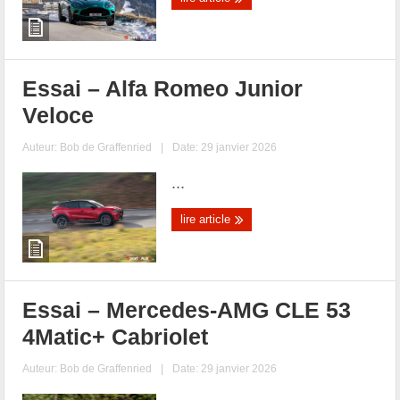
Essai – Alfa Romeo Junior
Veloce
Auteur:
Bob de Graffenried
|
Date: 29 janvier 2026
...
lire article
Essai – Mercedes-AMG CLE 53
4Matic+ Cabriolet
Auteur:
Bob de Graffenried
|
Date: 29 janvier 2026