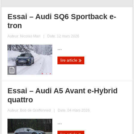
Essai – Audi SQ6 Sportback e-
tron
Auteur:
Nicolas Mari
|
Date: 12 mars 2026
...
lire article
Essai – Audi A5 Avant e-Hybrid
quattro
Auteur:
Bob de Graffenried
|
Date: 04 mars 2026
...