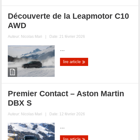
Découverte de la Leapmotor C10
AWD
Auteur:
Nicolas Mari
|
Date: 21 février 2026
...
lire article
Premier Contact – Aston Martin
DBX S
Auteur:
Nicolas Mari
|
Date: 12 février 2026
...
lire article