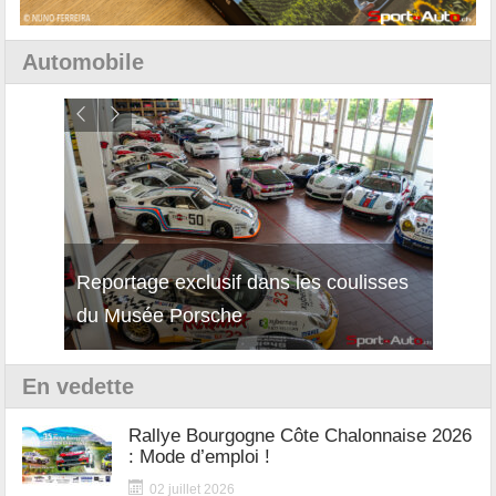
Automobile
Reportage exclusif dans les coulisses
Décou
du Musée Porsche
12Cil
En vedette
Rallye Bourgogne Côte Chalonnaise 2026
: Mode d’emploi !
02 juillet 2026