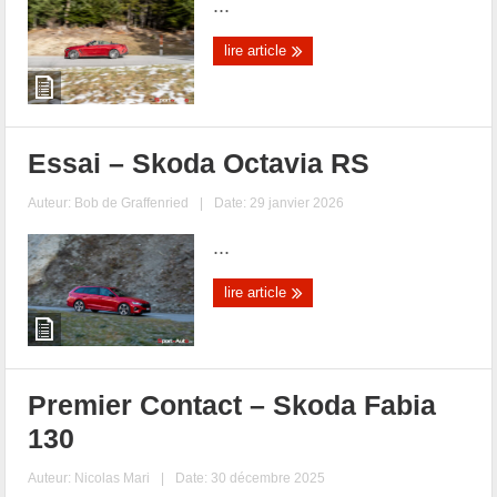
...
lire article
Essai – Skoda Octavia RS
Auteur:
Bob de Graffenried
|
Date: 29 janvier 2026
...
lire article
Premier Contact – Skoda Fabia
130
Auteur:
Nicolas Mari
|
Date: 30 décembre 2025