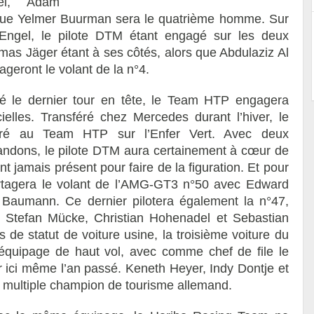
el, Adam
 que Yelmer Buurman sera le quatrième homme. Sur
Engel, le pilote DTM étant engagé sur les deux
omas Jäger étant à ses côtés, alors que Abdulaziz Al
ageront le volant de la n°4.
é le dernier tour en tête, le Team HTP engagera
cielles. Transféré chez Mercedes durant l’hiver, le
gré au Team HTP sur l’Enfer Vert. Avec deux
bandons, le pilote DTM aura certainement à cœur de
ant jamais présent pour faire de la figuration. Et pour
partagera le volant de l’AMG-GT3 n°50 avec Edward
Baumann. Ce dernier pilotera également la n°47,
avec Stefan Mücke, Christian Hohenadel et Sebastian
s de statut de voiture usine, la troisième voiture du
quipage de haut vol, avec comme chef de file le
ici même l’an passé. Keneth Heyer, Indy Dontje et
 multiple champion de tourisme allemand.