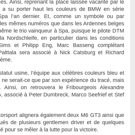
s. Ainsi, reprenant la place laissée vacante par le
 a su porter haut les couleurs de BMW en série
Spa l’an dernier. Et, comme un symbole ou par
t les mêmes numéros que dans les Ardennes belges
 même le trio vainqueur à Spa, puisque le pilote DTM
a Nordschleife, en particulier dans les conditions
r Sims et Philipp Eng, Marc Basseng complétant
 Palttala sera associé à Nick Catsburg et Richard
ième.
tatut usine, l’équipe aux célèbres couleurs bleu et
, ne serait-ce que par son expérience du tracé, mais
 Ainsi, on retrouvera le Fribourgeois Alexandre
5, associé à Peter Dumbreck, Marco Seefrief et Stef
Motorsport alignera également deux M6 GT3 ainsi que
ués de plusieurs gentlemen driver et de quelques
pour se mêler à la lutte pour la victoire.