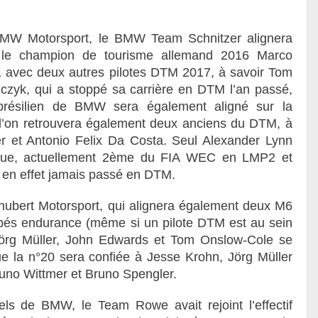
 BMW Motorsport, le BMW Team Schnitzer alignera
, le champion de tourisme allemand 2016 Marco
 avec deux autres pilotes DTM 2017, à savoir Tom
czyk, qui a stoppé sa carrière en DTM l’an passé,
brésilien de BMW sera également aligné sur la
l’on retrouvera également deux anciens du DTM, à
r et Antonio Felix Da Costa. Seul Alexander Lynn
nnique, actuellement 2ème du FIA WEC en LMP2 et
t en effet jamais passé en DTM.
ubert Motorsport, qui alignera également deux M6
ypés endurance (même si un pilote DTM est au sein
 Jörg Müller, John Edwards et Tom Onslow-Cole se
que la n°20 sera confiée à Jesse Krohn, Jörg Müller
Kuno Wittmer et Bruno Spengler.
iels de BMW, le Team Rowe avait rejoint l’effectif