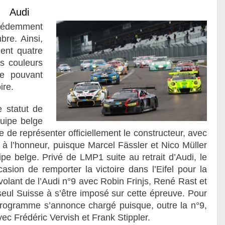
Audi
cédemment
bre. Ainsi,
ent quatre
es couleurs
me pouvant
ire.
e statut de
quipe belge
 de représenter officiellement le constructeur, avec
à l’honneur, puisque Marcel Fässler et Nico Müller
ipe belge. Privé de LMP1 suite au retrait d’Audi, le
asion de remporter la victoire dans l’Eifel pour la
volant de l’Audi n°9 avec Robin Frinjs, René Rast et
 seul Suisse à s’être imposé sur cette épreuve. Pour
 programme s’annonce chargé puisque, outre la n°9,
ec Frédéric Vervish et Frank Stippler.