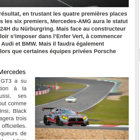
ésultat, en trustant les quatre premières places
ns les six premiers, Mercedes-AMG aura le statut
s 24H du Nürburgring. Mais face au constructeur
ort
uloir s’imposer dans l’Enfer Vert, à commencer
 Audi et BMW. Mais il faudra également
, alors que certaines équipes privées Porsche
Mercedes
 GT3 a su
tion à la
ussi, ses
tout comme
nsi, Black
agera trois
fficielles.
nqueurs de