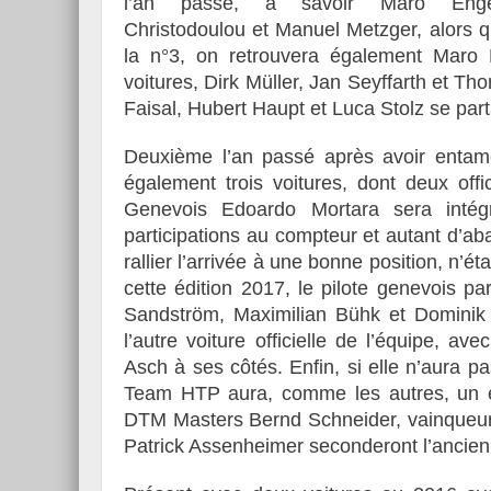
l’an passé, à savoir Maro Eng
Christodoulou et Manuel Metzger, alors
la n°3, on retrouvera également Maro 
voitures, Dirk Müller, Jan Seyffarth et Th
Faisal, Hubert Haupt et Luca Stolz se part
Deuxième l’an passé après avoir entam
également trois voitures, dont deux offi
Genevois Edoardo Mortara sera inté
participations au compteur et autant d’a
rallier l’arrivée à une bonne position, n’ét
cette édition 2017, le pilote genevois 
Sandström, Maximilian Bühk et Dominik 
l’autre voiture officielle de l’équipe, 
Asch à ses côtés. Enfin, si elle n’aura pa
Team HTP aura, comme les autres, un é
DTM Masters Bernd Schneider, vainqueur 
Patrick Assenheimer seconderont l’ancien