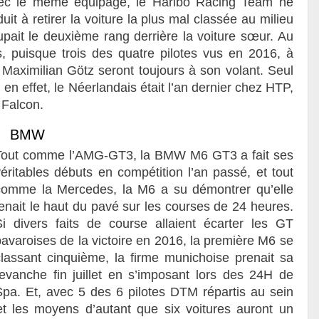
vec le même équipage, le Haribo Racing Team ne
duit à retirer la voiture la plus mal classée au milieu
upait le deuxième rang derrière la voiture sœur. Au
 puisque trois des quatre pilotes vus en 2016, à
Maximilian Götz seront toujours à son volant. Seul
en effet, le Néerlandais était l’an dernier chez HTP,
 Falcon.
BMW
Tout comme l’AMG-GT3, la BMW M6 GT3 a fait ses
véritables débuts en compétition l’an passé, et tout
comme la Mercedes, la M6 a su démontrer qu’elle
tenait le haut du pavé sur les courses de 24 heures.
Si divers faits de course allaient écarter les GT
bavaroises de la victoire en 2016, la première M6 se
classant cinquième, la firme munichoise prenait sa
revanche fin juillet en s’imposant lors des 24H de
Spa. Et, avec 5 des 6 pilotes DTM répartis au sein
t les moyens d’autant que six voitures auront un