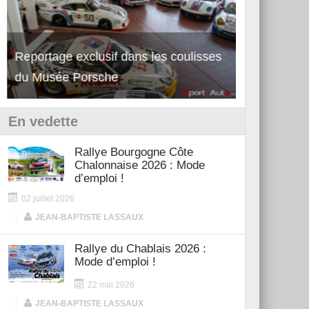
Reportage exclusif dans les coulisses
Découverte de la nouvelle Ferrari
Essai – Po
du Musée Porsche
12Cilindri Manuale
Shift
En vedette
Rallye Bourgogne Côte
Chalonnaise 2026 : Mode
d’emploi !
02 juillet 2026
|
JEAN-BAPTISTE LASSAUX
Rallye du Chablais 2026 :
Mode d’emploi !
22 mai 2026
|
JEAN-BAPTISTE LASSAUX