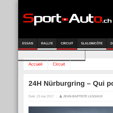
ESSAIS
RALLYE
CIRCUIT
SLALOM/CÔTE
D
COURSE DE CÔTE AYENT-ANZERE 2026
Accueil
Circuit
24H Nürburgring – Qui p
Date:
23 mai 2017
|
JEAN-BAPTISTE LASSAUX