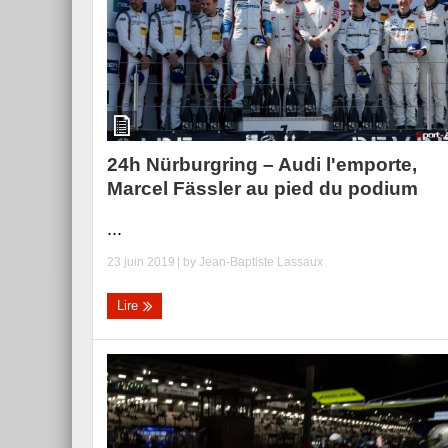
24h Nürburgring – Audi l'emporte,
Marcel Fässler au pied du podium
...
23 juin 2019
| by
Jean-Baptiste Lassaux
Lire