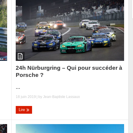
24h Nürburgring – Qui pour succéder à
Porsche ?
...
18 juin 2019
| by
Jean-Baptiste Lassaux
Lire