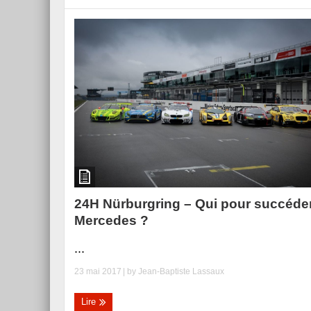
24H Nürburgring – Qui pour succéde
Mercedes ?
...
23 mai 2017
| by
Jean-Baptiste Lassaux
Lire