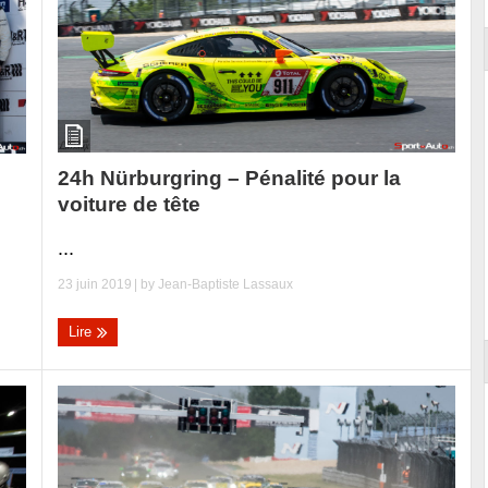
24h Nürburgring – Pénalité pour la
voiture de tête
...
23 juin 2019
| by
Jean-Baptiste Lassaux
Lire