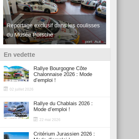
Reportage exclusif dans les coulisses
Découverte de la nouvelle Ferrari
Essai – Po
du Musée Porsche
12Cilindri Manuale
Shift
En vedette
Rallye Bourgogne Côte
Chalonnaise 2026 : Mode
d’emploi !
02 juillet 2026
Rallye du Chablais 2026 :
Mode d’emploi !
22 mai 2026
Critérium Jurassien 2026 :