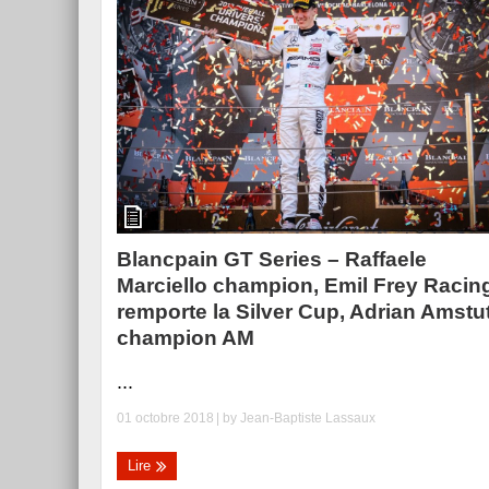
Blancpain GT Series – Raffaele
Marciello champion, Emil Frey Racin
remporte la Silver Cup, Adrian Amstu
champion AM
...
01 octobre 2018
| by
Jean-Baptiste Lassaux
Lire