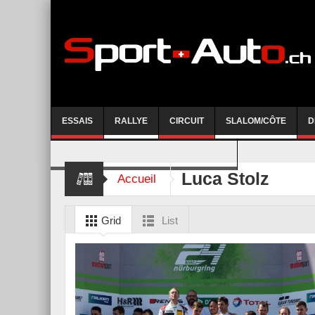
ESSAIS
RALLYE
CIRCUIT
SLALOM/CÔTE
D
COURSE DE CÔTE AYENT-ANZERE 2026
Luca Stolz
Accueil
Grid
List