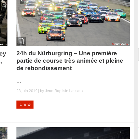
ort
24h du Nürburgring – Une première
ey
partie de course très animée et pleine
,
de rebondissement
...
23 juin 2019
| by
Jean-Baptiste Lassaux
Lire