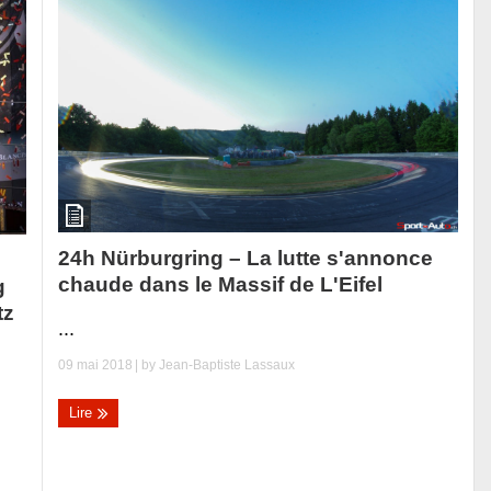
24h Nürburgring – La lutte s'annonce
chaude dans le Massif de L'Eifel
g
tz
...
09 mai 2018
| by
Jean-Baptiste Lassaux
Lire