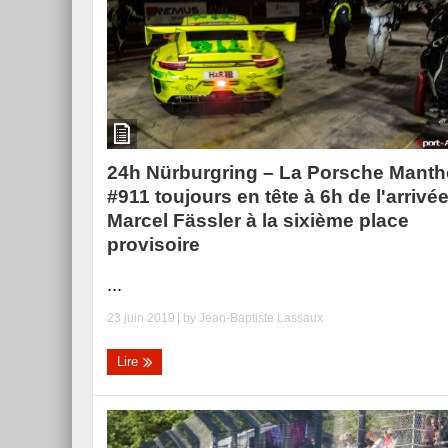
Essai – Morgan Supersp
24h Nürburgring – La Porsche Manth
#911 toujours en tête à 6h de l'arrivée
Marcel Fässler à la sixième place
provisoire
...
23 juin 2019
| by
Jean-Baptiste Lassaux
Lire