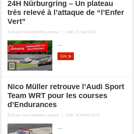
24H Nürburgring – Un plateau
très relevé à l’attaque de “l’Enfer
Vert”
Écrit par
Jean-Baptiste Lassaux
|
Date: 25 mai 2016
...
Lire
Nico Müller retrouve l’Audi Sport
Team WRT pour les courses
d’Endurances
Écrit par
Jean-Baptiste Lassaux
|
Date: 26 février 2016
...