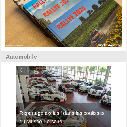
Automobile
Reportage exclusif dans les coulisses
Décou
du Musée Porsche
12Cil