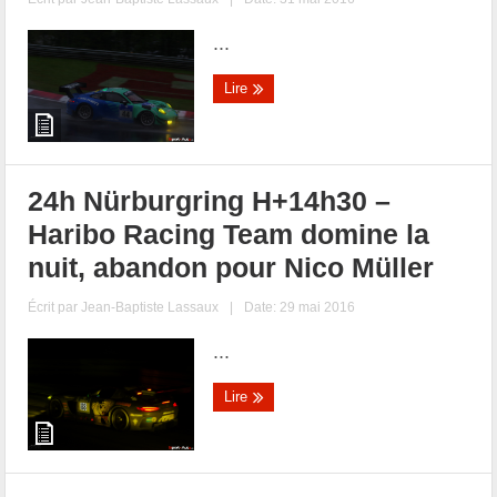
...
Lire
24h Nürburgring H+14h30 –
Haribo Racing Team domine la
nuit, abandon pour Nico Müller
Écrit par
Jean-Baptiste Lassaux
|
Date: 29 mai 2016
...
Lire