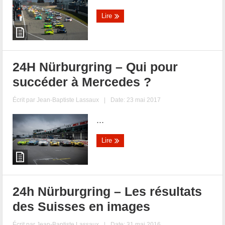
Lire
24H Nürburgring – Qui pour
succéder à Mercedes ?
Écrit par
Jean-Baptiste Lassaux
|
Date: 23 mai 2017
...
Lire
24h Nürburgring – Les résultats
des Suisses en images
Écrit par
Jean-Baptiste Lassaux
|
Date: 31 mai 2016