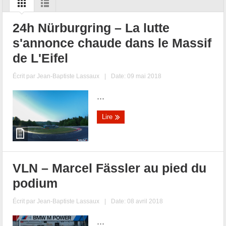
24h Nürburgring – La lutte
s'annonce chaude dans le Massif
de L'Eifel
Écrit par
Jean-Baptiste Lassaux
|
Date: 09 mai 2018
...
Lire
VLN – Marcel Fässler au pied du
podium
Écrit par
Jean-Baptiste Lassaux
|
Date: 08 avril 2018
...