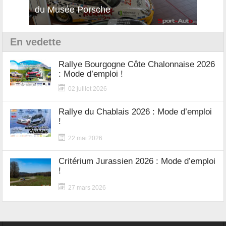
du Musée Porsche
12Cilindri Manuale
Shift
En vedette
Rallye Bourgogne Côte Chalonnaise 2026
: Mode d’emploi !
02 juillet 2026
Rallye du Chablais 2026 : Mode d’emploi
!
22 mai 2026
Critérium Jurassien 2026 : Mode d’emploi
!
27 mars 2026