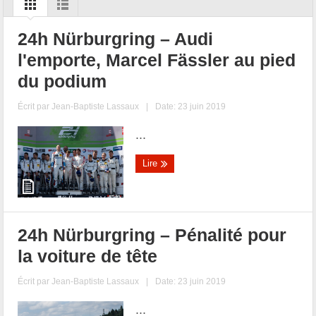
24h Nürburgring – Audi
l'emporte, Marcel Fässler au pied
du podium
Écrit par
Jean-Baptiste Lassaux
|
Date: 23 juin 2019
...
Lire
24h Nürburgring – Pénalité pour
la voiture de tête
Écrit par
Jean-Baptiste Lassaux
|
Date: 23 juin 2019
...