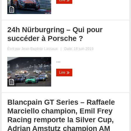
24h Nürburgring – Qui pour
succéder à Porsche ?
Écrit par
Jean-Baptiste Lassaux
|
Date: 18 juin 2019
...
Lire
Blancpain GT Series – Raffaele
Marciello champion, Emil Frey
Racing remporte la Silver Cup,
Adrian Amstutz champion AM