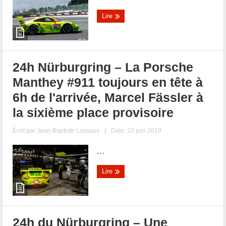
Lire
24h Nürburgring – La Porsche
Manthey #911 toujours en tête à
6h de l'arrivée, Marcel Fässler à
la sixième place provisoire
Écrit par
Jean-Baptiste Lassaux
|
Date: 23 juin 2019
...
Lire
24h du Nürburgring – Une