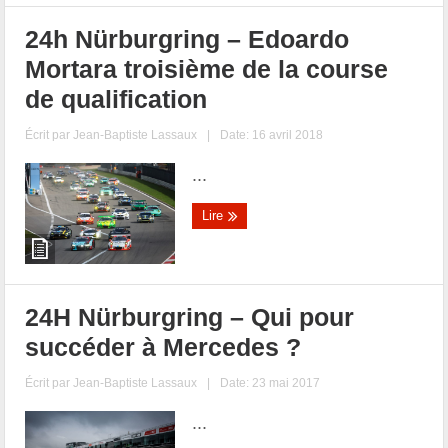
24h Nürburgring – Edoardo
Mortara troisième de la course
de qualification
Écrit par
Jean-Baptiste Lassaux
|
Date: 16 avril 2018
...
Lire
24H Nürburgring – Qui pour
succéder à Mercedes ?
Écrit par
Jean-Baptiste Lassaux
|
Date: 23 mai 2017
...