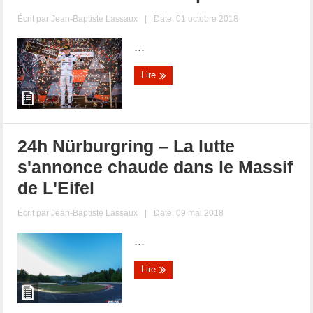
Écrit par
Jean-Baptiste Lassaux
|
Date: 01 octobre 2018
...
Lire
24h Nürburgring – La lutte
s'annonce chaude dans le Massif
de L'Eifel
Écrit par
Jean-Baptiste Lassaux
|
Date: 09 mai 2018
...
Lire