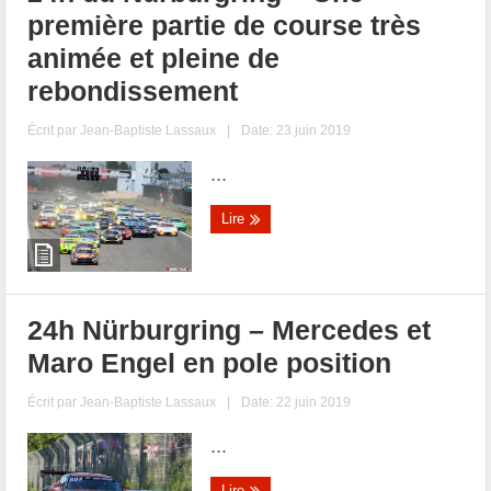
première partie de course très
animée et pleine de
rebondissement
Écrit par
Jean-Baptiste Lassaux
|
Date: 23 juin 2019
...
Lire
24h Nürburgring – Mercedes et
Maro Engel en pole position
Écrit par
Jean-Baptiste Lassaux
|
Date: 22 juin 2019
...
Lire