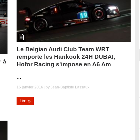
Essai – Morgan Supersport
Le Belgian Audi Club Team WRT
remporte les Hankook 24H DUBAI,
r à
Hofor Racing s'impose en A6 Am
...
16 janvier 2016
| by
Jean-Baptiste Lassaux
Lire