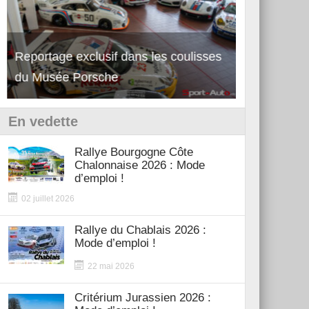
Reportage exclusif dans les coulisses
Découverte 
du Musée Porsche
12Cilindri 
En vedette
Rallye Bourgogne Côte
Chalonnaise 2026 : Mode
d’emploi !
02 juillet 2026
Rallye du Chablais 2026 :
Mode d’emploi !
22 mai 2026
Critérium Jurassien 2026 :