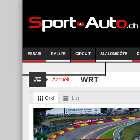
ESSAIS
RALLYE
CIRCUIT
SLALOM/CÔTE
D
COURSE DE CÔTE AYENT-ANZERE 2026
WRT
Accueil
Grid
List