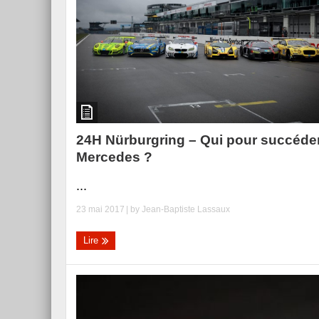
24H Nürburgring – Qui pour succéde
Mercedes ?
...
23 mai 2017
| by
Jean-Baptiste Lassaux
Lire