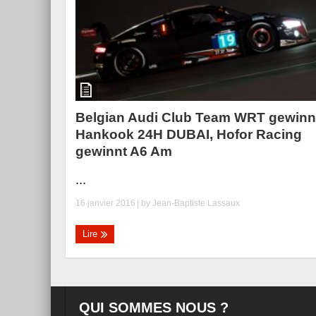
Belgian Audi Club Team WRT gewinn
Hankook 24H DUBAI, Hofor Racing
gewinnt A6 Am
...
16 janvier 2016
| by
Jean-Baptiste Lassaux
Lire
QUI SOMMES NOUS ?