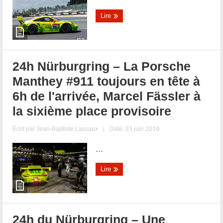
Lire
24h Nürburgring – La Porsche
Manthey #911 toujours en tête à
6h de l'arrivée, Marcel Fässler à
la sixième place provisoire
Écrit par
Jean-Baptiste Lassaux
|
Date: 23 juin 2019
...
Lire
24h du Nürburgring – Une