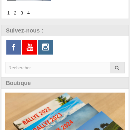
1
2
3
4
Suivez-nous :
Boutique