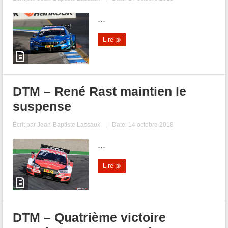
...
Lire
DTM – René Rast maintien le
suspense
Écrit par
Jean-Baptiste Lassaux
|
Date: 14 octobre 2018
...
Lire
DTM – Quatrième victoire