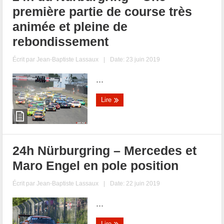
première partie de course très
animée et pleine de
rebondissement
Écrit par
Jean-Baptiste Lassaux
|
Date: 23 juin 2019
...
Lire
24h Nürburgring – Mercedes et
Maro Engel en pole position
Écrit par
Jean-Baptiste Lassaux
|
Date: 22 juin 2019
...
Lire