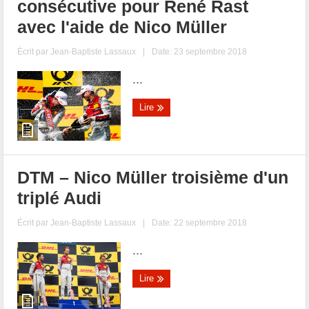
consécutive pour René Rast
avec l'aide de Nico Müller
Écrit par
Jean-Baptiste Lassaux
|
Date: 23 septembre 2018
...
Lire
DTM – Nico Müller troisième d'un
triplé Audi
Écrit par
Jean-Baptiste Lassaux
|
Date: 22 septembre 2018
...
Lire