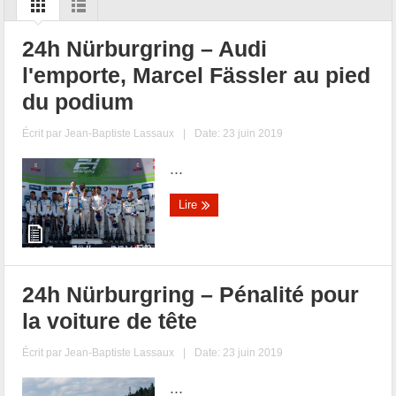
24h Nürburgring – Audi
l'emporte, Marcel Fässler au pied
du podium
Écrit par
Jean-Baptiste Lassaux
|
Date: 23 juin 2019
...
Lire
24h Nürburgring – Pénalité pour
la voiture de tête
Écrit par
Jean-Baptiste Lassaux
|
Date: 23 juin 2019
...