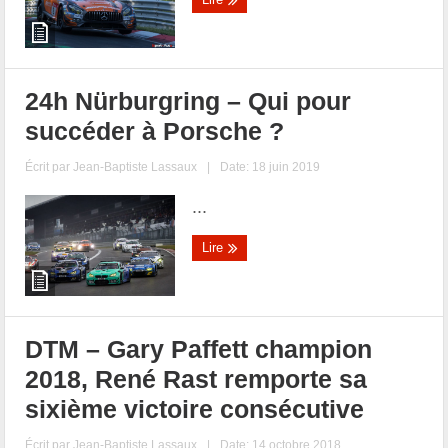
24h Nürburgring – Qui pour
succéder à Porsche ?
Écrit par
Jean-Baptiste Lassaux
|
Date: 18 juin 2019
...
Lire
DTM – Gary Paffett champion
2018, René Rast remporte sa
sixième victoire consécutive
Écrit par
Jean-Baptiste Lassaux
|
Date: 14 octobre 2018