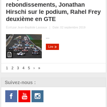
rebondissements, Jonathan
Hirschi sur le podium, Rahel Frey
deuxième en GTE
Écrit par
Jean-Baptiste Lassaux
|
Date: 02 septembre 2019
...
Lire
1
2
3
4
5
›
»
Suivez-nous :