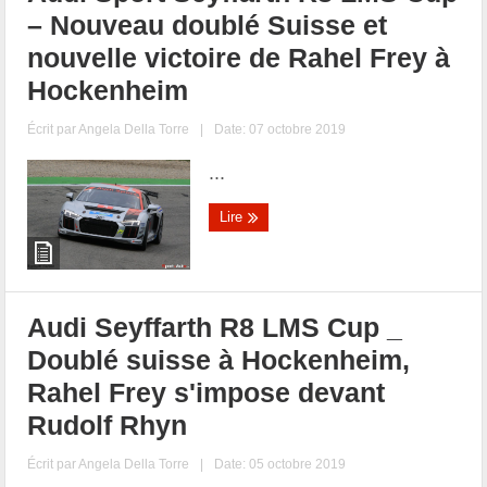
– Nouveau doublé Suisse et
nouvelle victoire de Rahel Frey à
Hockenheim
Écrit par
Angela Della Torre
|
Date: 07 octobre 2019
...
Lire
Audi Seyffarth R8 LMS Cup _
Doublé suisse à Hockenheim,
Rahel Frey s'impose devant
Rudolf Rhyn
Écrit par
Angela Della Torre
|
Date: 05 octobre 2019