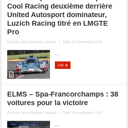
Cool Racing deuxième derrière
United Autosport dominateur,
Luzich Racing titré en LMGTE
Pro
Écrit par
Jean-Baptiste Lassaux
|
Date: 23 septembre 2019
...
Lire
ELMS – Spa-Francorchamps : 38
voitures pour la victoire
Écrit par
Jean-Baptiste Lassaux
|
Date: 18 septembre 2019
...