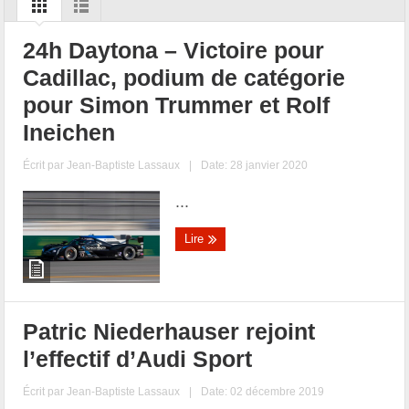
24h Daytona – Victoire pour
Cadillac, podium de catégorie
pour Simon Trummer et Rolf
Ineichen
Écrit par
Jean-Baptiste Lassaux
|
Date: 28 janvier 2020
...
Lire
Patric Niederhauser rejoint
l’effectif d’Audi Sport
Écrit par
Jean-Baptiste Lassaux
|
Date: 02 décembre 2019