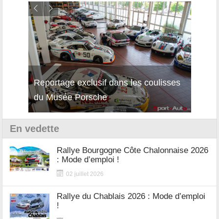
Reportage exclusif dans les coulisses
Découverte de la nouvelle Ferrari
Essai
du Musée Porsche
12Cilindri Manuale
Shift
En vedette
Rallye Bourgogne Côte Chalonnaise 2026
: Mode d’emploi !
02 juillet 2026
Rallye du Chablais 2026 : Mode d’emploi
!