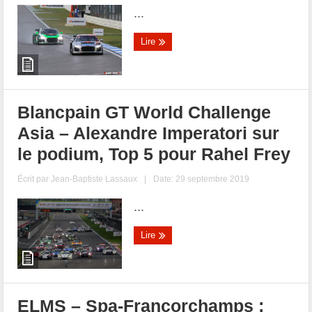
...
Lire
Blancpain GT World Challenge
Asia – Alexandre Imperatori sur
le podium, Top 5 pour Rahel Frey
Écrit par
Jean-Baptiste Lassaux
|
Date: 29 septembre 2019
...
Lire
ELMS – Spa-Francorchamps :