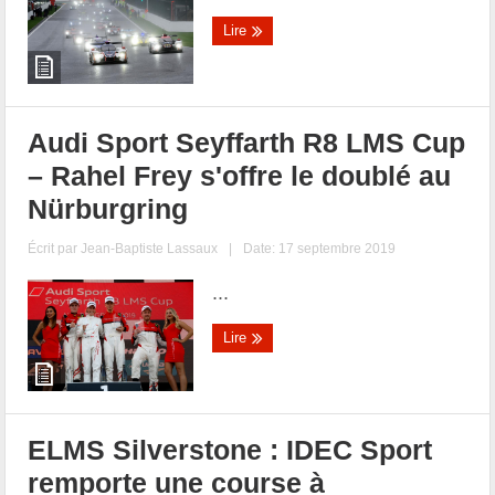
Lire
Audi Sport Seyffarth R8 LMS Cup
– Rahel Frey s'offre le doublé au
Nürburgring
Écrit par
Jean-Baptiste Lassaux
|
Date: 17 septembre 2019
...
Lire
ELMS Silverstone : IDEC Sport
remporte une course à