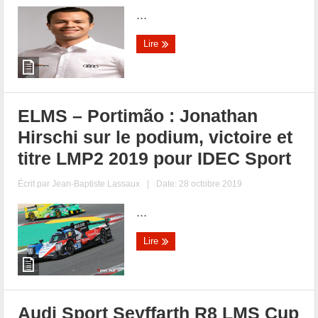
...
Lire
ELMS – Portimão : Jonathan
Hirschi sur le podium, victoire et
titre LMP2 2019 pour IDEC Sport
Écrit par
Jean-Baptiste Lassaux
|
Date: 28 octobre 2019
...
Lire
Audi Sport Seyffarth R8 LMS Cup