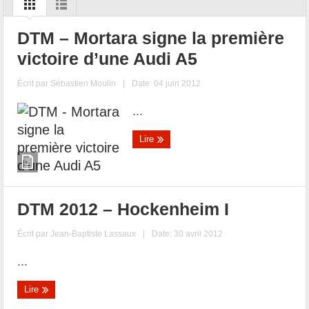
DTM – Mortara signe la première
victoire d’une Audi A5
Écrit par
Sébastien Moulin
|
Date: 04 juin 2012
...
Lire
DTM 2012 – Hockenheim I
Écrit par
Jean-Baptiste Lassaux
|
Date: 30 avril 2012
...
Lire