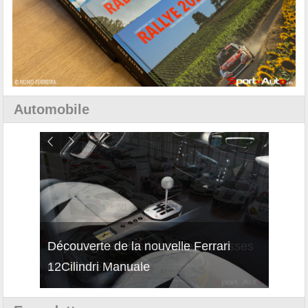
Automobile
isses
Découverte de la nouvelle Ferrari
Essai
12Cilindri Manuale
Shift