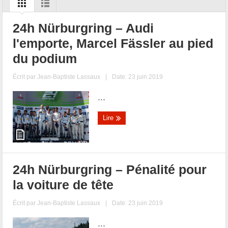
24h Nürburgring – Audi
l'emporte, Marcel Fässler au pied
du podium
Écrit par
Jean-Baptiste Lassaux
|
Date: 23 juin 2019
...
Lire
24h Nürburgring – Pénalité pour
la voiture de tête
Écrit par
Jean-Baptiste Lassaux
|
Date: 23 juin 2019
...