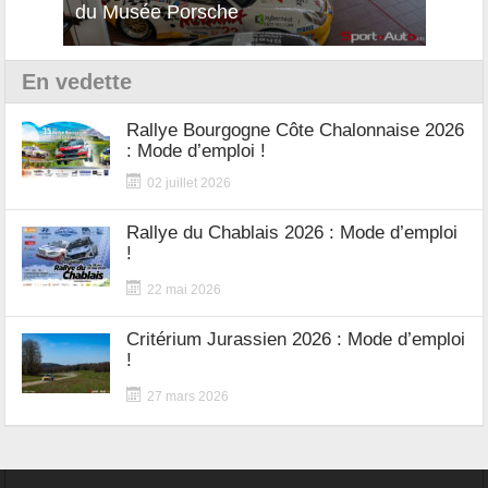
du Musée Porsche
12Cil
En vedette
Rallye Bourgogne Côte Chalonnaise 2026
: Mode d’emploi !
02 juillet 2026
Rallye du Chablais 2026 : Mode d’emploi
!
22 mai 2026
Critérium Jurassien 2026 : Mode d’emploi
!
27 mars 2026