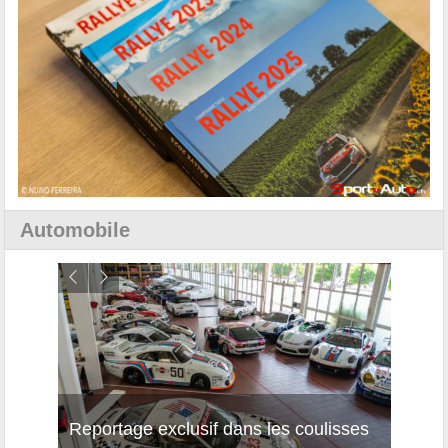
Automobile
Reportage exclusif dans les coulisses
Décou