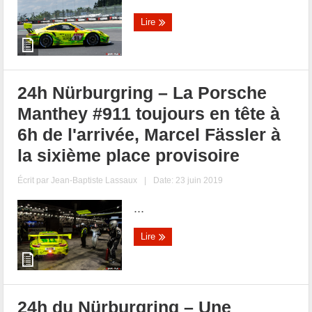
Lire
24h Nürburgring – La Porsche
Manthey #911 toujours en tête à
6h de l'arrivée, Marcel Fässler à
la sixième place provisoire
Écrit par
Jean-Baptiste Lassaux
|
Date: 23 juin 2019
...
Lire
24h du Nürburgring – Une