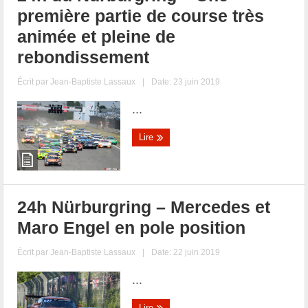
première partie de course très
animée et pleine de
rebondissement
Écrit par
Jean-Baptiste Lassaux
|
Date: 23 juin 2019
...
Lire
24h Nürburgring – Mercedes et
Maro Engel en pole position
Écrit par
Jean-Baptiste Lassaux
|
Date: 22 juin 2019
...
Lire