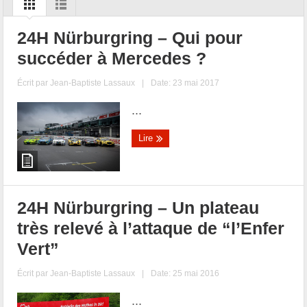
24H Nürburgring – Qui pour
succéder à Mercedes ?
Écrit par
Jean-Baptiste Lassaux
|
Date: 23 mai 2017
...
Lire
24H Nürburgring – Un plateau
très relevé à l’attaque de “l’Enfer
Vert”
Écrit par
Jean-Baptiste Lassaux
|
Date: 25 mai 2016
...