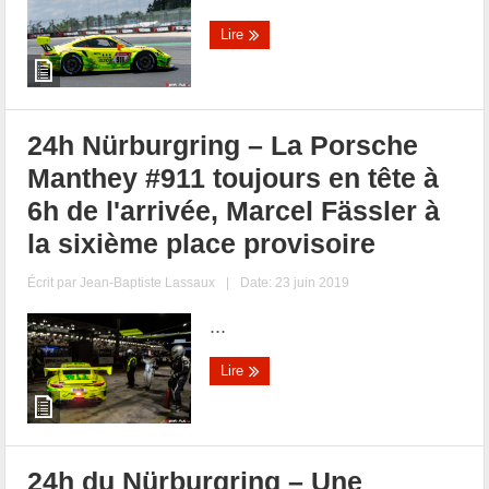
Lire
24h Nürburgring – La Porsche
Manthey #911 toujours en tête à
6h de l'arrivée, Marcel Fässler à
la sixième place provisoire
Écrit par
Jean-Baptiste Lassaux
|
Date: 23 juin 2019
...
Lire
24h du Nürburgring – Une