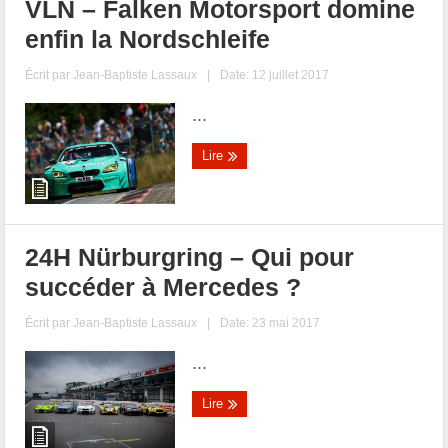
VLN – Falken Motorsport domine
enfin la Nordschleife
Écrit par
Jean-Baptiste Lassaux
|
Date: 12 juillet 2017
...
Lire
24H Nürburgring – Qui pour
succéder à Mercedes ?
Écrit par
Jean-Baptiste Lassaux
|
Date: 23 mai 2017
...
Lire