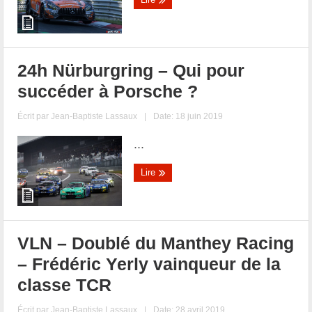
24h Nürburgring – Qui pour
succéder à Porsche ?
Écrit par
Jean-Baptiste Lassaux
|
Date: 18 juin 2019
...
Lire
VLN – Doublé du Manthey Racing
– Frédéric Yerly vainqueur de la
classe TCR
Écrit par
Jean-Baptiste Lassaux
|
Date: 28 avril 2019