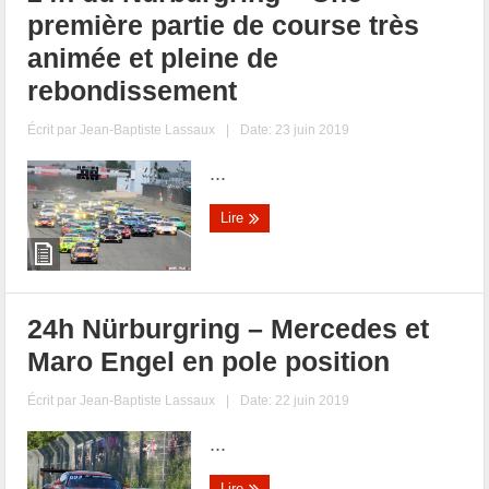
première partie de course très
animée et pleine de
rebondissement
Écrit par
Jean-Baptiste Lassaux
|
Date: 23 juin 2019
...
Lire
24h Nürburgring – Mercedes et
Maro Engel en pole position
Écrit par
Jean-Baptiste Lassaux
|
Date: 22 juin 2019
...
Lire