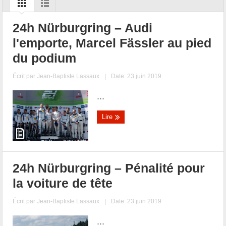
24h Nürburgring – Audi
l'emporte, Marcel Fässler au pied
du podium
Écrit par
Jean-Baptiste Lassaux
|
Date: 23 juin 2019
...
Lire
24h Nürburgring – Pénalité pour
la voiture de tête
Écrit par
Jean-Baptiste Lassaux
|
Date: 23 juin 2019
...