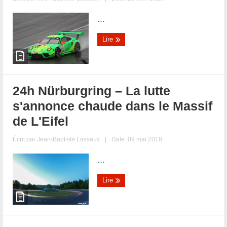
...
Lire
24h Nürburgring – La lutte
s'annonce chaude dans le Massif
de L'Eifel
Écrit par
Jean-Baptiste Lassaux
|
Date: 09 mai 2018
...
Lire