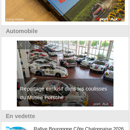
Automobile
Reportage exclusif dans les coulisses
Découverte de la nouvelle Ferrari
Essai
du Musée Porsche
12Cilindri Manuale
Shift
En vedette
Rallye Bourgogne Côte Chalonnaise 2026