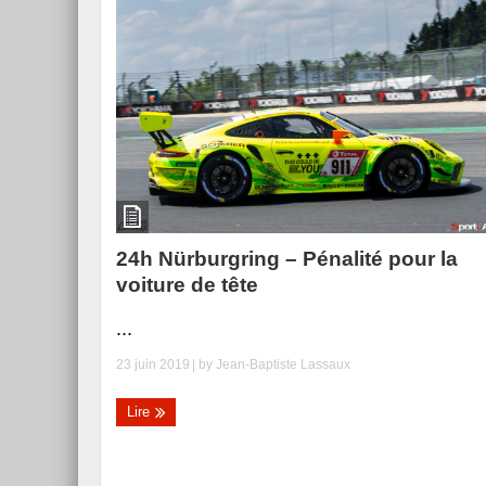
24h Nürburgring – Pénalité pour la
voiture de tête
...
23 juin 2019
| by
Jean-Baptiste Lassaux
Lire