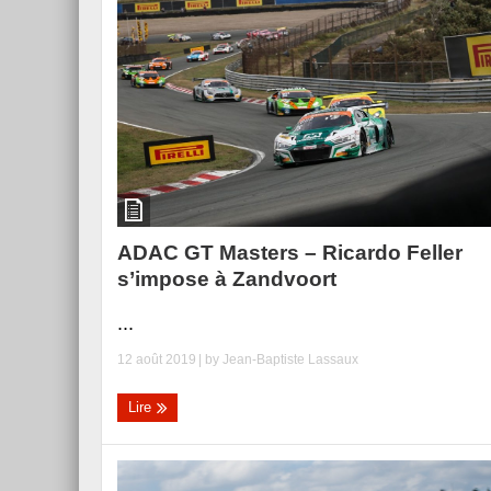
ADAC GT Masters – Ricardo Feller
s’impose à Zandvoort
...
12 août 2019
| by
Jean-Baptiste Lassaux
Lire