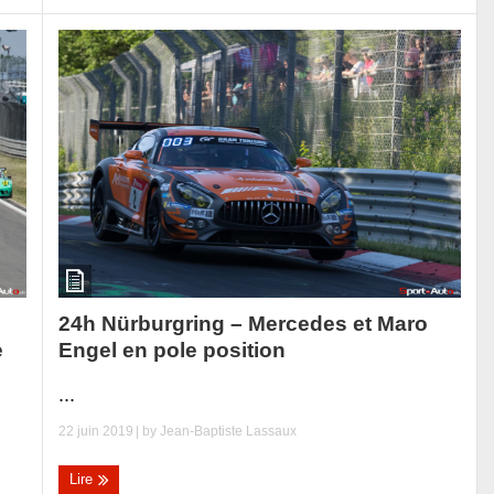
24h Nürburgring – Mercedes et Maro
Engel en pole position
e
...
22 juin 2019
| by
Jean-Baptiste Lassaux
Lire