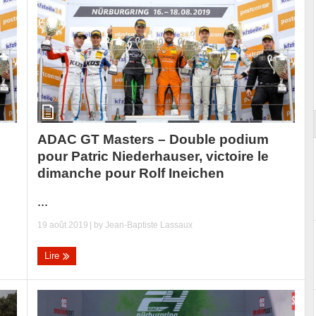
ort
ADAC GT Masters – Double podium
pour Patric Niederhauser, victoire le
dimanche pour Rolf Ineichen
...
19 août 2019
| by
Jean-Baptiste Lassaux
Lire