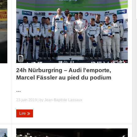
24h Nürburgring – Audi l'emporte,
Marcel Fässler au pied du podium
...
23 juin 2019
| by
Jean-Baptiste Lassaux
Lire