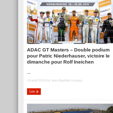
Essai – Morgan Supersp
ADAC GT Masters – Double podium
pour Patric Niederhauser, victoire le
dimanche pour Rolf Ineichen
...
19 août 2019
| by
Jean-Baptiste Lassaux
Lire