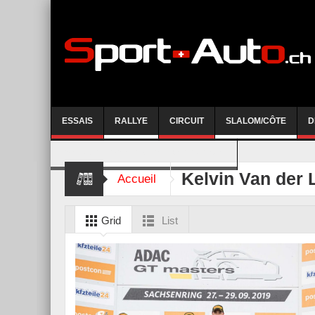
ESSAIS
RALLYE
CIRCUIT
SLALOM/CÔTE
D
COURSE DE CÔTE AYENT-ANZERE 2026
Kelvin Van der 
Accueil
Grid
List