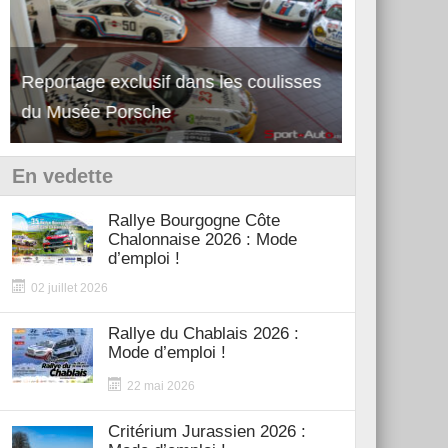
Reportage exclusif dans les coulisses
Découverte de la nouvelle Ferrari
Essai – Po
du Musée Porsche
12Cilindri Manuale
Shift
En vedette
Rallye Bourgogne Côte
Chalonnaise 2026 : Mode
d’emploi !
02 juillet 2026
Rallye du Chablais 2026 :
Mode d’emploi !
22 mai 2026
Critérium Jurassien 2026 :