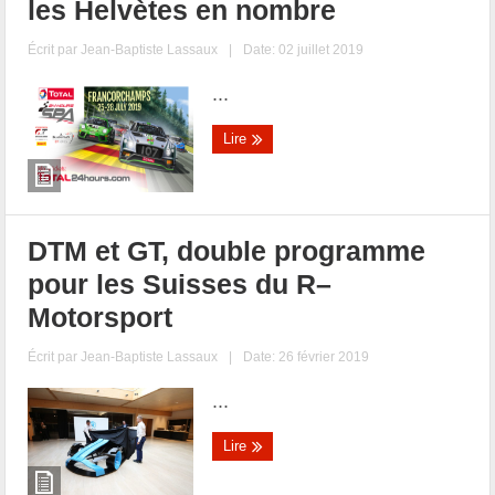
les Helvètes en nombre
Écrit par
Jean-Baptiste Lassaux
|
Date: 02 juillet 2019
...
Lire
DTM et GT, double programme
pour les Suisses du R–
Motorsport
Écrit par
Jean-Baptiste Lassaux
|
Date: 26 février 2019
...
Lire