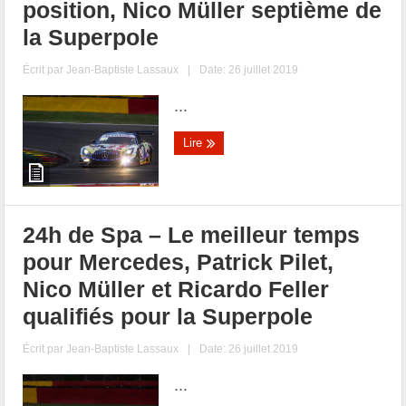
position, Nico Müller septième de
la Superpole
Écrit par
Jean-Baptiste Lassaux
|
Date: 26 juillet 2019
...
Lire
24h de Spa – Le meilleur temps
pour Mercedes, Patrick Pilet,
Nico Müller et Ricardo Feller
qualifiés pour la Superpole
Écrit par
Jean-Baptiste Lassaux
|
Date: 26 juillet 2019
...