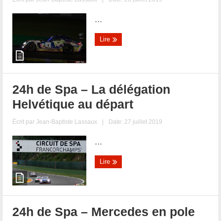
...
Lire
24h de Spa – La délégation
Helvétique au départ
Écrit par
Jean-Baptiste Lassaux
|
Date: 27 juillet 2019
...
Lire
24h de Spa – Mercedes en pole