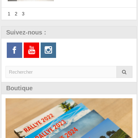
1
2
3
Suivez-nous :
Boutique