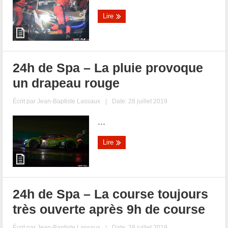
Lire
24h de Spa – La pluie provoque
un drapeau rouge
Écrit par
Jean-Baptiste Lassaux
|
Date: 28 juillet 2019
...
Lire
24h de Spa – La course toujours
très ouverte après 9h de course
Écrit par
Jean-Baptiste Lassaux
|
Date: 28 juillet 2019