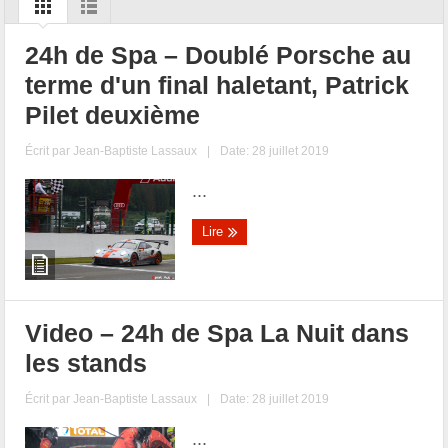
24h de Spa – Doublé Porsche au
terme d'un final haletant, Patrick
Pilet deuxième
Écrit par
Jean-Baptiste Lassaux
|
Date: 28 juillet 2019
...
Lire
Video – 24h de Spa La Nuit dans
les stands
Écrit par
Jean-Baptiste Lassaux
|
Date: 28 juillet 2019
...