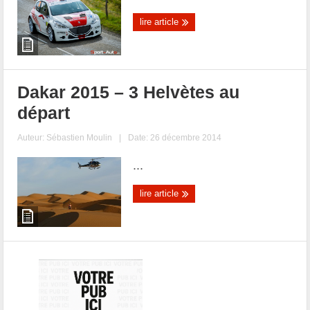
lire article
Dakar 2015 – 3 Helvètes au
départ
Auteur:
Sébastien Moulin
|
Date: 26 décembre 2014
...
lire article