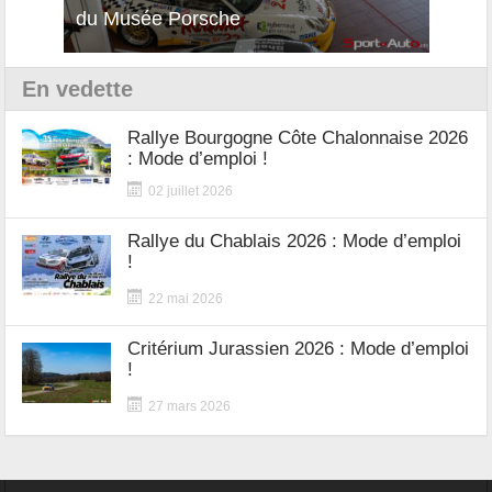
du Musée Porsche
12Cil
En vedette
Rallye Bourgogne Côte Chalonnaise 2026
: Mode d’emploi !
02 juillet 2026
Rallye du Chablais 2026 : Mode d’emploi
!
22 mai 2026
Critérium Jurassien 2026 : Mode d’emploi
!
27 mars 2026