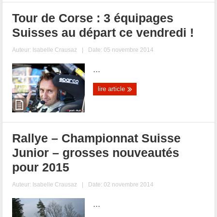
Tour de Corse : 3 équipages
Suisses au départ ce vendredi !
Auteur:
Isabelle Crausaz
|
Date: 05 novembre 2014
...
lire article
Rallye – Championnat Suisse
Junior – grosses nouveautés
pour 2015
Auteur:
Isabelle Crausaz
|
Date: 02 novembre 2014
...