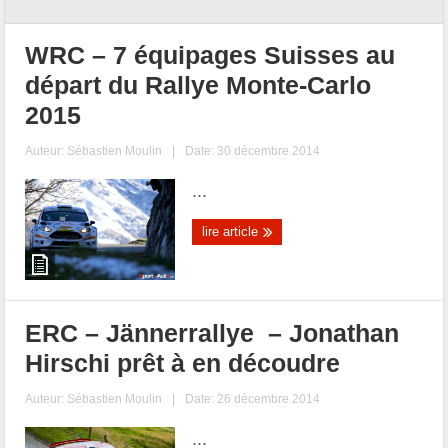
WRC – 7 équipages Suisses au
départ du Rallye Monte-Carlo
2015
Auteur:
Sébastien Moulin
|
Date: 30 décembre 2014
...
lire article
ERC – Jännerrallye – Jonathan
Hirschi prêt à en découdre
Auteur:
Sébastien Moulin
|
Date: 26 décembre 2014
...