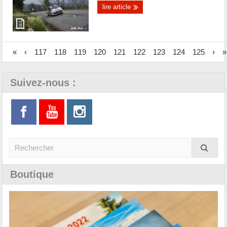
lire article
«
‹
117
118
119
120
121
122
123
124
125
›
»
Suivez-nous :
Boutique