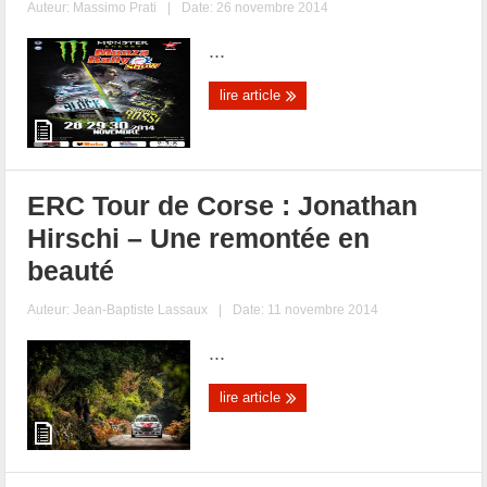
Auteur:
Massimo Prati
|
Date: 26 novembre 2014
...
lire article
ERC Tour de Corse : Jonathan
Hirschi – Une remontée en
beauté
Auteur:
Jean-Baptiste Lassaux
|
Date: 11 novembre 2014
...
lire article