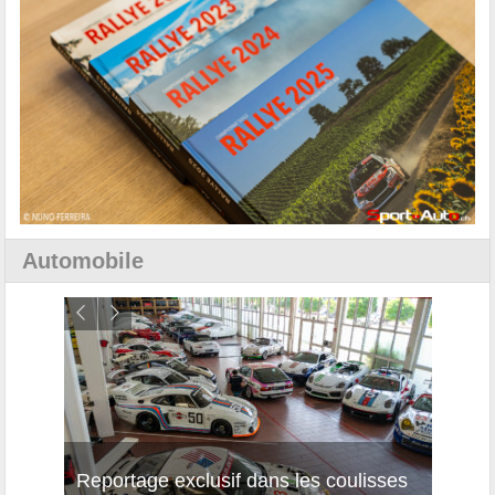
Automobile
Reportage exclusif dans les coulisses
Décou