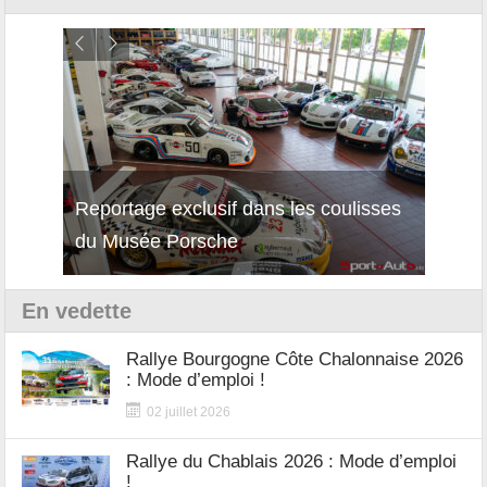
Reportage exclusif dans les coulisses
Découverte de la nouvelle Ferrari
Essai
du Musée Porsche
12Cilindri Manuale
Shift
En vedette
Rallye Bourgogne Côte Chalonnaise 2026
: Mode d’emploi !
02 juillet 2026
Rallye du Chablais 2026 : Mode d’emploi
!