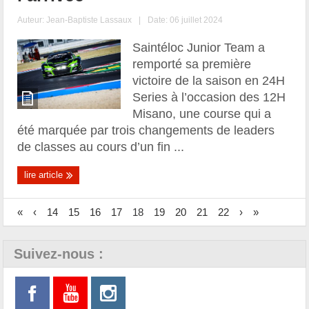
Auteur:
Jean-Baptiste Lassaux
|
Date: 06 juillet 2024
Saintéloc Junior Team a
remporté sa première
victoire de la saison en 24H
Series à l’occasion des 12H
Misano, une course qui a
été marquée par trois changements de leaders
de classes au cours d’un fin ...
lire article
«
‹
14
15
16
17
18
19
20
21
22
›
»
Suivez-nous :