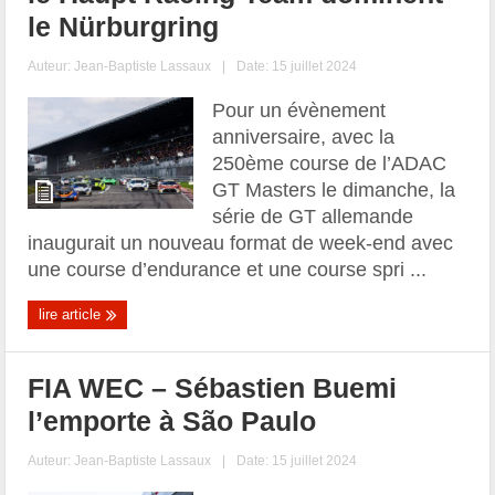
le Nürburgring
Auteur:
Jean-Baptiste Lassaux
|
Date: 15 juillet 2024
Pour un évènement
anniversaire, avec la
250ème course de l’ADAC
GT Masters le dimanche, la
série de GT allemande
inaugurait un nouveau format de week-end avec
une course d’endurance et une course spri ...
lire article
FIA WEC – Sébastien Buemi
l’emporte à São Paulo
Auteur:
Jean-Baptiste Lassaux
|
Date: 15 juillet 2024