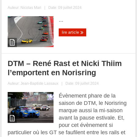
Auteur:
Nicolas Mari
|
Date: 09 juillet 2024
...
lire article
DTM – René Rast et Nicki Thiim
l’emportent en Norisring
Auteur:
Jean-Baptiste Lassaux
|
Date: 09 juillet 2024
Évènement phare de la
saison de DTM, le Norisring
marque aussi la mi-saison
avant la pause estivale. Et,
pour cet évènement si
particulier où les GT se faufilent entre les rails et