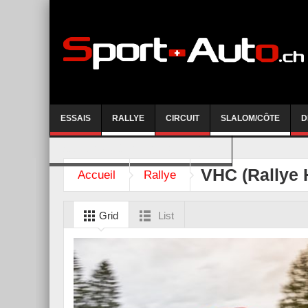
ESSAIS
RALLYE
CIRCUIT
SLALOM/CÔTE
D
COURSE DE CÔTE AYENT-ANZERE 2026
VHC (Rallye 
Accueil
Rallye
Grid
List