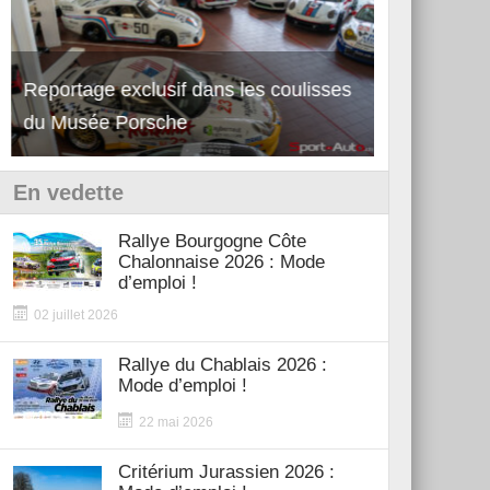
Reportage exclusif dans les coulisses
Découverte de la nouvelle Ferrari
Essai – Po
du Musée Porsche
12Cilindri Manuale
Shift
En vedette
Rallye Bourgogne Côte
Chalonnaise 2026 : Mode
d’emploi !
02 juillet 2026
Rallye du Chablais 2026 :
Mode d’emploi !
22 mai 2026
Critérium Jurassien 2026 :