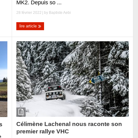
MK2. Depuis so ...
28 février 2022
| by
Baptiste Aebi
lire article
Célimène Lachenal nous raconte son
s
premier rallye VHC
e