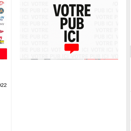
ort
022