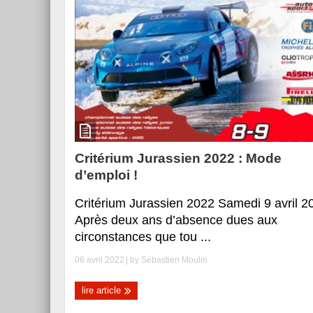
Essai – Morgan Supersp
Critérium Jurassien 2022 : Mode
d’emploi !
Critérium Jurassien 2022 Samedi 9 avril 2
Après deux ans d’absence dues aux
circonstances que tou ...
06 avril 2022
| by
Sébastien Moulin
lire article