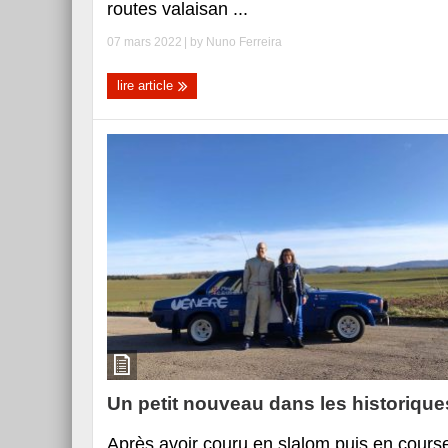
routes valaisan ...
07 mars 2022
| by
Nuno Ferreira
lire article
Un petit nouveau dans les historique
Après avoir couru en slalom puis en cours