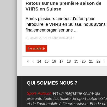
Retour sur une première saison de
VHRS en Suisse
Après plusieurs années d’effort pour
introduire le VHRS en Suisse, nous avons
finalement organiser une ...
31 janvier 2022
| by
Sébastien Moulin
lire article
«
‹
14
15
16
17
18
19
20
21
22
›
QUI SOMMES NOUS ?
Sport-Auto.ch
est un magazine online qui
présente toute l’actualité du sport automobile
et de l’automobile à l’heure suisse. Fondé en