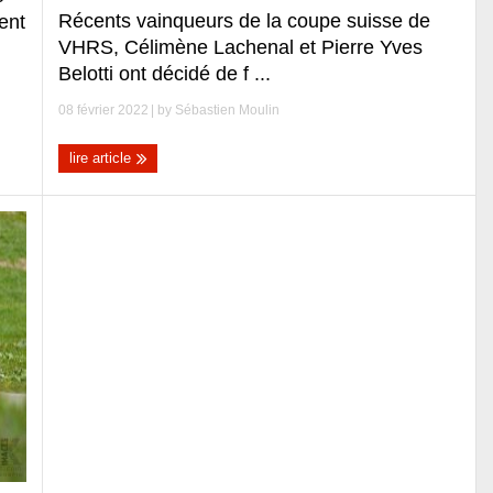
Récents vainqueurs de la coupe suisse de
ent
VHRS, Célimène Lachenal et Pierre Yves
Belotti ont décidé de f ...
08 février 2022
| by
Sébastien Moulin
lire article