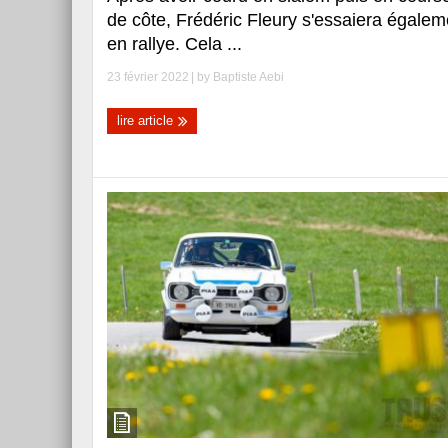
de côte, Frédéric Fleury s'essaiera égalem
en rallye. Cela ...
23 février 2022
| by
Baptiste Aebi
lire article