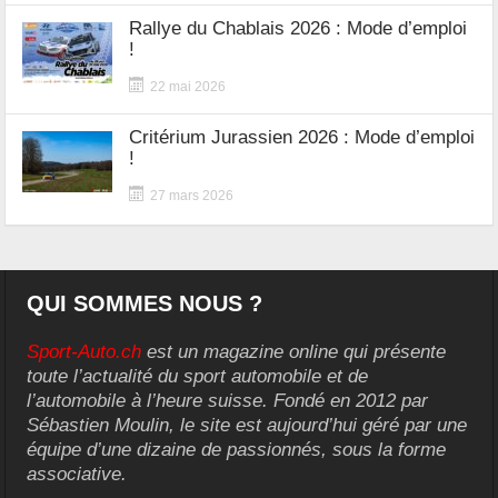
Rallye du Chablais 2026 : Mode d’emploi
!
22 mai 2026
Critérium Jurassien 2026 : Mode d’emploi
!
27 mars 2026
QUI SOMMES NOUS ?
Sport-Auto.ch
est un magazine online qui présente
toute l’actualité du sport automobile et de
l’automobile à l’heure suisse. Fondé en 2012 par
Sébastien Moulin, le site est aujourd’hui géré par une
équipe d’une dizaine de passionnés, sous la forme
associative.