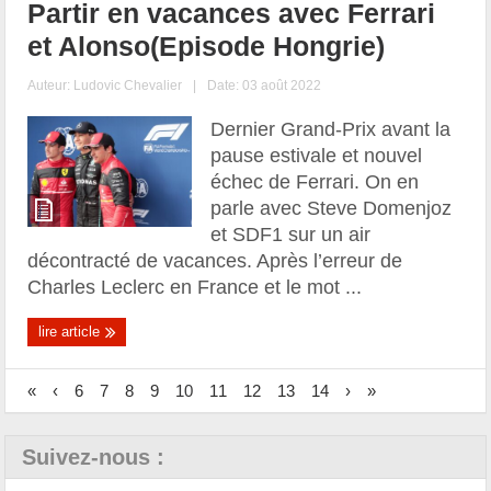
Partir en vacances avec Ferrari
et Alonso(Episode Hongrie)
Auteur:
Ludovic Chevalier
|
Date: 03 août 2022
Dernier Grand-Prix avant la
pause estivale et nouvel
échec de Ferrari. On en
parle avec Steve Domenjoz
et SDF1 sur un air
décontracté de vacances. Après l’erreur de
Charles Leclerc en France et le mot ...
lire article
«
‹
6
7
8
9
10
11
12
13
14
›
»
Suivez-nous :