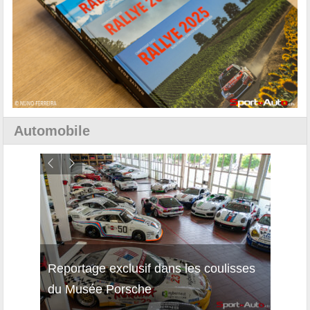
Automobile
Reportage exclusif dans les coulisses
Décou
du Musée Porsche
12Cil