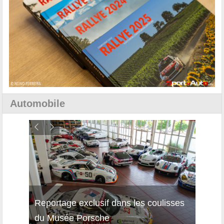
Automobile
Reportage exclusif dans les coulisses
Découverte de la nouvelle Ferrari
Essai
du Musée Porsche
12Cilindri Manuale
Shift