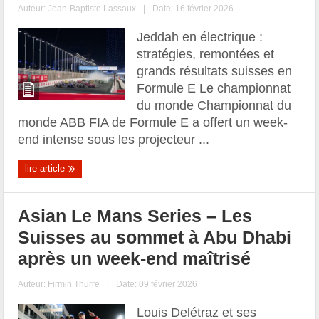
Auteur:
Jean-Baptiste Lassaux
|
Date: 16 février 2026
Jeddah en électrique :
stratégies, remontées et
grands résultats suisses en
Formule E Le championnat
du monde Championnat du
monde ABB FIA de Formule E a offert un week-
end intense sous les projecteur ...
lire article
Asian Le Mans Series – Les
Suisses au sommet à Abu Dhabi
après un week-end maîtrisé
Auteur:
Firmin Thurre
|
Date: 09 février 2026
Louis Delétraz et ses