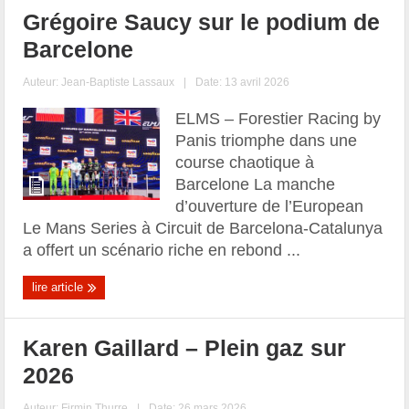
Grégoire Saucy sur le podium de
Barcelone
Auteur:
Jean-Baptiste Lassaux
|
Date: 13 avril 2026
ELMS – Forestier Racing by
Panis triomphe dans une
course chaotique à
Barcelone La manche
d’ouverture de l’European
Le Mans Series à Circuit de Barcelona-Catalunya
a offert un scénario riche en rebond ...
lire article
Karen Gaillard – Plein gaz sur
2026
Auteur:
Firmin Thurre
|
Date: 26 mars 2026