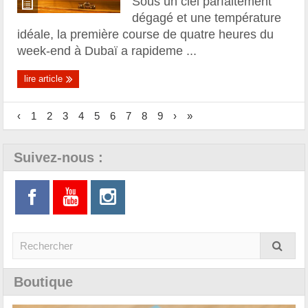
Sous un ciel parfaitement
dégagé et une température
idéale, la première course de quatre heures du
week-end à Dubaï a rapideme ...
lire article
‹
1
2
3
4
5
6
7
8
9
›
»
Suivez-nous :
Boutique