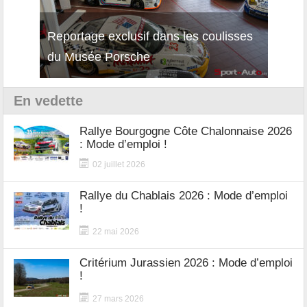
Reportage exclusif dans les coulisses
Découverte de la nouvelle Ferrari
Essai
du Musée Porsche
12Cilindri Manuale
Shift
En vedette
Rallye Bourgogne Côte Chalonnaise 2026
: Mode d’emploi !
02 juillet 2026
Rallye du Chablais 2026 : Mode d’emploi
!
22 mai 2026
Critérium Jurassien 2026 : Mode d’emploi
!
27 mars 2026