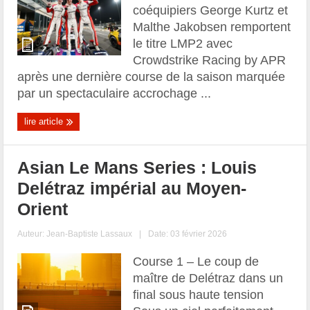
coéquipiers George Kurtz et
Malthe Jakobsen remportent
le titre LMP2 avec
Crowdstrike Racing by APR
après une dernière course de la saison marquée
par un spectaculaire accrochage ...
lire article
Asian Le Mans Series : Louis
Delétraz impérial au Moyen-
Orient
Auteur:
Jean-Baptiste Lassaux
|
Date: 03 février 2026
Course 1 – Le coup de
maître de Delétraz dans un
final sous haute tension