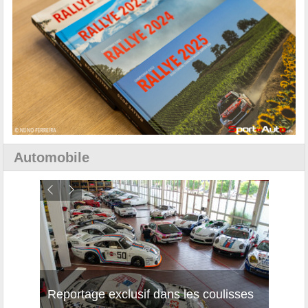
Automobile
Reportage exclusif dans les coulisses
Décou