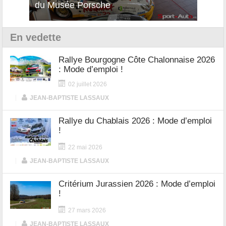
du Musée Porsche
12Cil
En vedette
Rallye Bourgogne Côte Chalonnaise 2026
: Mode d’emploi !
02 juillet 2026
|
JEAN-BAPTISTE LASSAUX
Rallye du Chablais 2026 : Mode d’emploi
!
22 mai 2026
|
JEAN-BAPTISTE LASSAUX
Critérium Jurassien 2026 : Mode d’emploi
!
27 mars 2026
|
JEAN-BAPTISTE LASSAUX