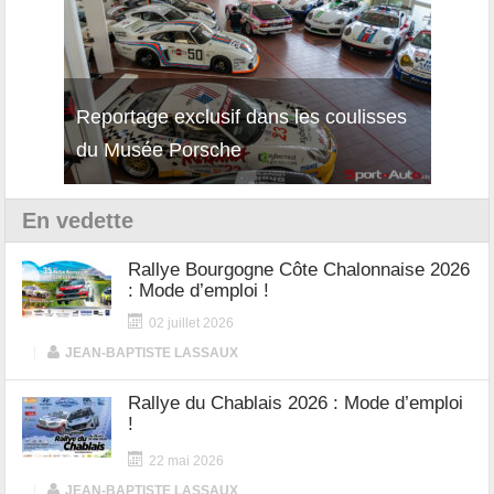
Reportage exclusif dans les coulisses
Décou
du Musée Porsche
12Cil
En vedette
Rallye Bourgogne Côte Chalonnaise 2026
: Mode d’emploi !
02 juillet 2026
|
JEAN-BAPTISTE LASSAUX
Rallye du Chablais 2026 : Mode d’emploi
!
22 mai 2026
|
JEAN-BAPTISTE LASSAUX