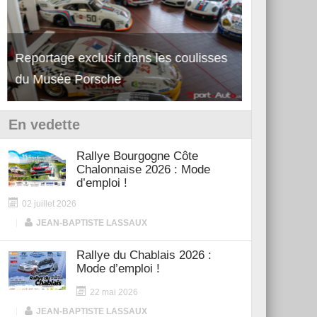
Reportage exclusif dans les coulisses
Découverte 
du Musée Porsche
12Cilindri 
En vedette
Rallye Bourgogne Côte
Chalonnaise 2026 : Mode
d’emploi !
02 juillet 2026
|
JEAN-BAPTISTE LASSAUX
Rallye du Chablais 2026 :
Mode d’emploi !
22 mai 2026
|
JEAN-BAPTISTE LASSAUX