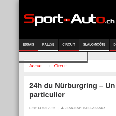
ESSAIS
RALLYE
CIRCUIT
SLALOM/CÔTE
D
COURSE DE CÔTE AYENT-ANZERE 2026
Accueil
Circuit
24h du Nürburgring – Un 
particulier
Date:
14 mai 2026
|
JEAN-BAPTISTE LASSAUX