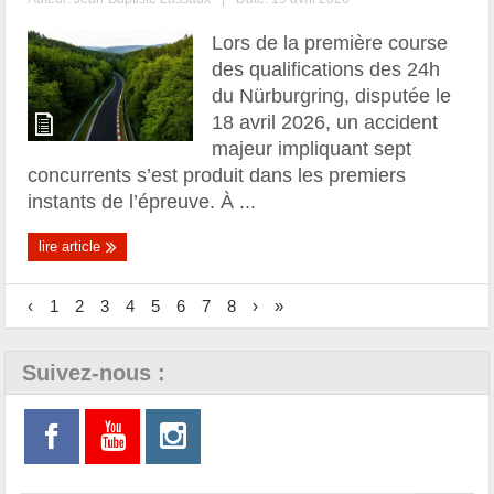
Lors de la première course
des qualifications des 24h
du Nürburgring, disputée le
18 avril 2026, un accident
majeur impliquant sept
concurrents s’est produit dans les premiers
instants de l’épreuve. À ...
lire article
‹
1
2
3
4
5
6
7
8
›
»
Suivez-nous :