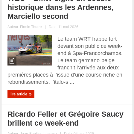
historique dans les Ardennes,
Marciello second
Auteur:
Firmin Thurre
|
Date: 11 mai 2026
Le team WRT frappe fort
devant son public ce week-
end à Spa-Francorchamps.
Le team germano-belge
franchit l’arrivée aux deux
premières places à l’issue d’une course riche en
rebondissements, l’italo-s ...
lire article
Ricardo Feller et Grégoire Saucy
brillent ce week-end
Auteur:
Jean-Baptiste Lassaux
|
Date: 04 mai 2026