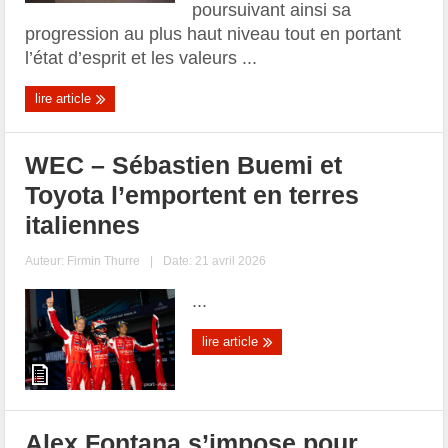
poursuivant ainsi sa
progression au plus haut niveau tout en portant
l’état d’esprit et les valeurs ...
lire article
WEC – Sébastien Buemi et
Toyota l’emportent en terres
italiennes
Auteur:
Firmin Thurre
|
Date: 21 avril 2026
...
lire article
Alex Fontana s’impose pour