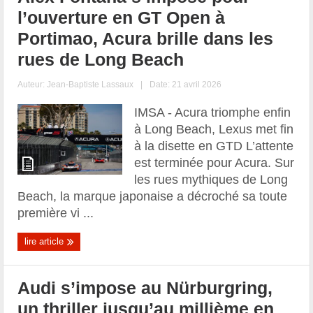
l’ouverture en GT Open à
Portimao, Acura brille dans les
rues de Long Beach
Auteur:
Jean-Baptiste Lassaux
|
Date: 21 avril 2026
IMSA - Acura triomphe enfin
à Long Beach, Lexus met fin
à la disette en GTD L’attente
est terminée pour Acura. Sur
les rues mythiques de Long
Beach, la marque japonaise a décroché sa toute
première vi ...
lire article
Audi s’impose au Nürburgring,
un thriller jusqu’au millième en