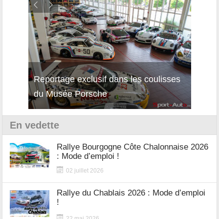
Reportage exclusif dans les coulisses
Découverte de la nouvelle Ferrari
Essai
du Musée Porsche
12Cilindri Manuale
Shift
En vedette
Rallye Bourgogne Côte Chalonnaise 2026
: Mode d’emploi !
02 juillet 2026
Rallye du Chablais 2026 : Mode d’emploi
!
22 mai 2026