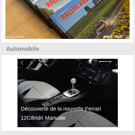
Automobile
isses
Découverte de la nouvelle Ferrari
Essai
12Cilindri Manuale
Shift