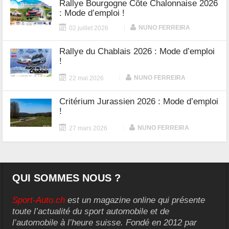
Rallye Bourgogne Côte Chalonnaise 2026
: Mode d’emploi !
|
NUNO FERREIRA
02 juillet 2026
Rallye du Chablais 2026 : Mode d’emploi
!
|
NUNO FERREIRA
22 mai 2026
Critérium Jurassien 2026 : Mode d’emploi
!
|
NUNO FERREIRA
27 mars 2026
QUI SOMMES NOUS ?
Sport-Auto.ch
est un magazine online qui présente
toute l’actualité du sport automobile et de
l’automobile à l’heure suisse. Fondé en 2012 par