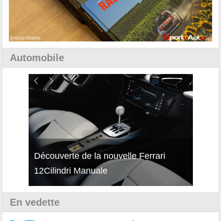
Automobile
isses
Découverte de la nouvelle Ferrari
Essai
12Cilindri Manuale
Shift
En vedette