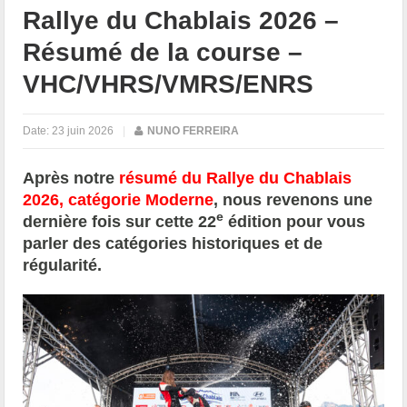
Rallye du Chablais 2026 –
Résumé de la course –
VHC/VHRS/VMRS/ENRS
Date:
23 juin 2026
|
NUNO FERREIRA
Après notre
résumé du Rallye du Chablais
2026, catégorie Moderne
, nous revenons une
e
dernière fois sur cette 22
édition pour vous
parler des catégories historiques et de
régularité.