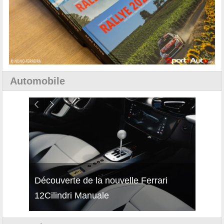
Automobile
isses
Découverte de la nouvelle Ferrari
Essai
12Cilindri Manuale
Shift