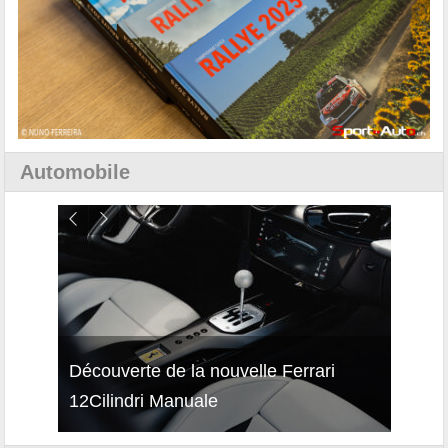
Automobile
isses
Découverte de la nouvelle Ferrari
Essai
12Cilindri Manuale
Shift