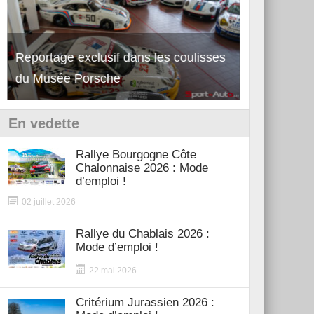
Découverte de la nouvelle Ferrari
Essai – Po
12Cilindri Manuale
Shift
En vedette
Rallye Bourgogne Côte
Chalonnaise 2026 : Mode
d’emploi !
02 juillet 2026
Rallye du Chablais 2026 :
Mode d’emploi !
22 mai 2026
Critérium Jurassien 2026 :