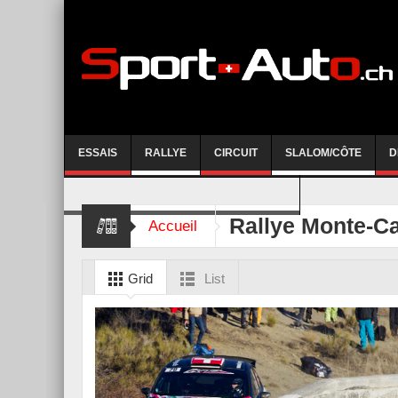
ESSAIS
RALLYE
CIRCUIT
SLALOM/CÔTE
D
COURSE DE CÔTE AYENT-ANZERE 2026
Rallye Monte-Ca
Accueil
Grid
List