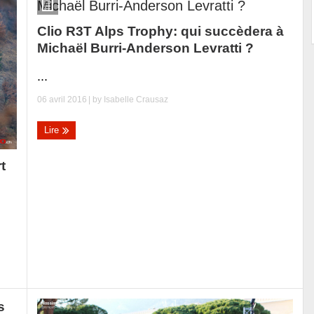
Clio R3T Alps Trophy: qui succèdera à
Michaël Burri-Anderson Levratti ?
...
06 avril 2016
| by
Isabelle Crausaz
Lire
t
s