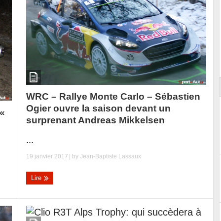
Reportage exclusif dans les coulisses
ort
du Musée Porsche
WRC – Rallye Monte Carlo – Sébastien
Ogier ouvre la saison devant un
 «
surprenant Andreas Mikkelsen
...
19 janvier 2017
| by
Jean-Baptiste Lassaux
Lire