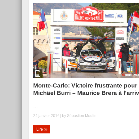
Monte-Carlo: Victoire frustrante pour
Michäel Burri – Maurice Brera à l’arri
...
24 janvier 2016
| by
Sébastien Moulin
Lire