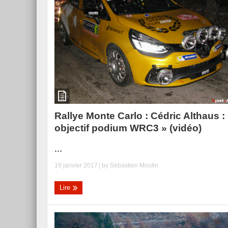
Essai – Morgan Supersp
Rallye Monte Carlo : Cédric Althaus :
objectif podium WRC3 » (vidéo)
...
19 janvier 2017
| by
Sébastien Moulin
Lire