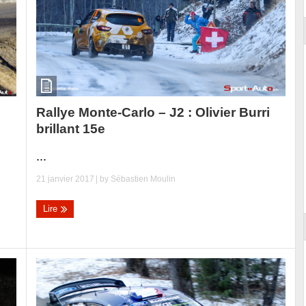
Rallye Monte-Carlo – J2 : Olivier Burri
brillant 15e
...
21 janvier 2017
| by
Sébastien Moulin
Lire