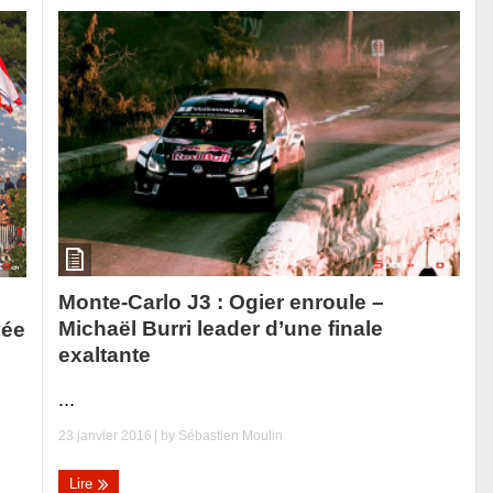
Monte-Carlo J3 : Ogier enroule –
Michaël Burri leader d’une finale
vée
exaltante
...
23 janvier 2016
| by
Sébastien Moulin
Lire