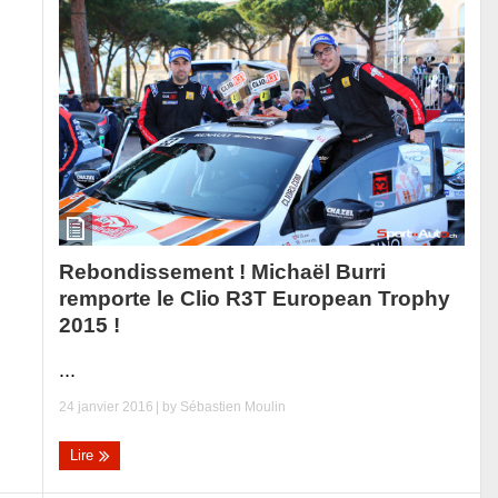
Rebondissement ! Michaël Burri
remporte le Clio R3T European Trophy
2015 !
...
24 janvier 2016
| by
Sébastien Moulin
Lire