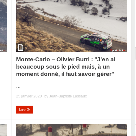
ort
Monte-Carlo – Olivier Burri : "J'en ai
beaucoup sous le pied mais, à un
moment donné, il faut savoir gérer"
...
25 janvier 2020
| by
Jean-Baptiste Lassaux
Lire