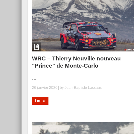
Essai – Morgan Supersp
WRC – Thierry Neuville nouveau
"Prince" de Monte-Carlo
...
26 janvier 2020
| by
Jean-Baptiste Lassaux
Lire