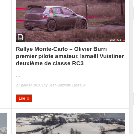
Rallye Monte-Carlo – Olivier Burri
premier pilote amateur, Ismaël Vuistiner
deuxième de classe RC3
...
27 janvier 2020
| by
Jean-Baptiste Lassaux
Lire