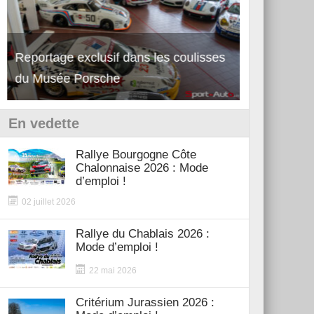
Reportage exclusif dans les coulisses
Découverte de la nouvelle Ferrari
Essai – Po
du Musée Porsche
12Cilindri Manuale
Shift
En vedette
Rallye Bourgogne Côte
Chalonnaise 2026 : Mode
d’emploi !
02 juillet 2026
Rallye du Chablais 2026 :
Mode d’emploi !
22 mai 2026
Critérium Jurassien 2026 :