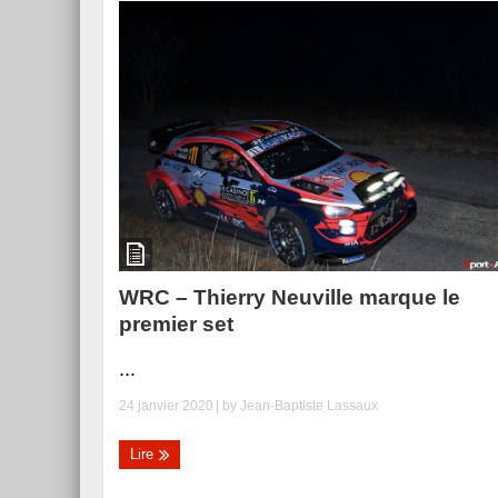
WRC – Thierry Neuville marque le
premier set
...
24 janvier 2020
| by
Jean-Baptiste Lassaux
Lire