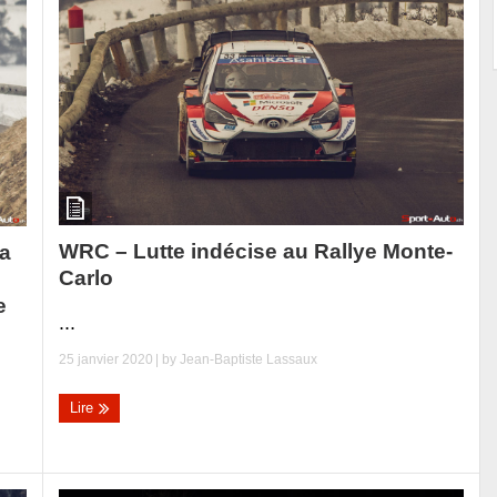
WRC – Lutte indécise au Rallye Monte-
la
Carlo
e
...
25 janvier 2020
| by
Jean-Baptiste Lassaux
Lire