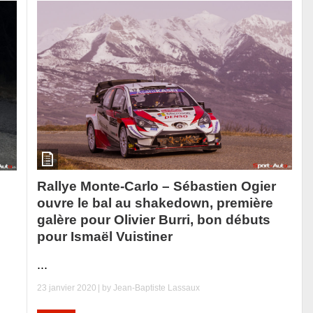
Rallye Monte-Carlo – Sébastien Ogier
ouvre le bal au shakedown, première
galère pour Olivier Burri, bon débuts
pour Ismaël Vuistiner
...
23 janvier 2020
| by
Jean-Baptiste Lassaux