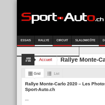
ESSAIS
RALLYE
CIRCUIT
SLALOM/CÔTE
D
COURSE DE CÔTE AYENT-ANZERE 2026
Rallye Monte-Ca
Accueil
Grid
List
Rallye Monte-Carlo 2020 – Les Photo
Sport-Auto.ch
...